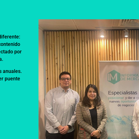
iferente:
contenido
ectado por
a.
s anuales.
ser puente