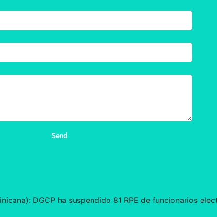
Send
inicana): DGCP ha suspendido 81 RPE de funcionarios elec