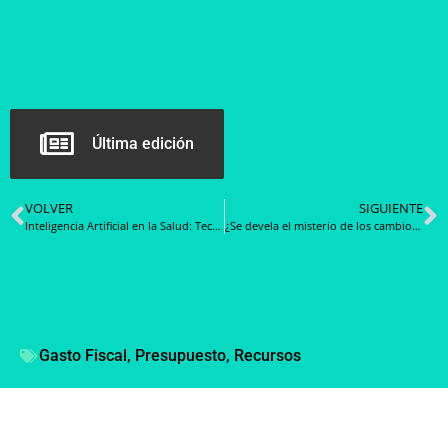
Última edición
VOLVER
SIGUIENTE
Inteligencia Artificial en la Salud: Tecnologías que complementan la medicina
¿Se devela el misterio de los cambios en los Convenios Marco?
Gasto Fiscal
,
Presupuesto
,
Recursos