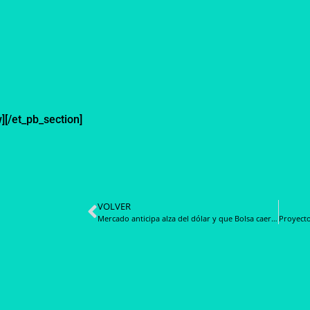
][/et_pb_section]
VOLVER
Mercado anticipa alza del dólar y que Bolsa caerá por impacto en acciones de retail