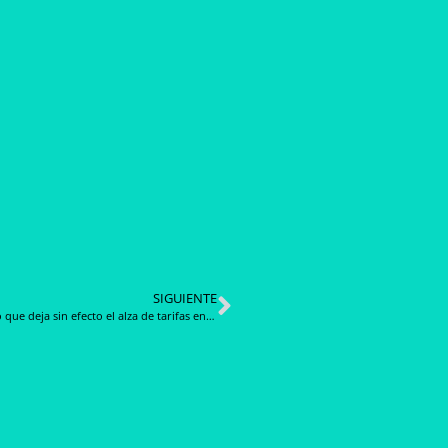
SIGUIENTE
Proyecto que deja sin efecto el alza de tarifas en el transporte público contempla un mayor gasto fiscal para 2019 de $3.500 millones