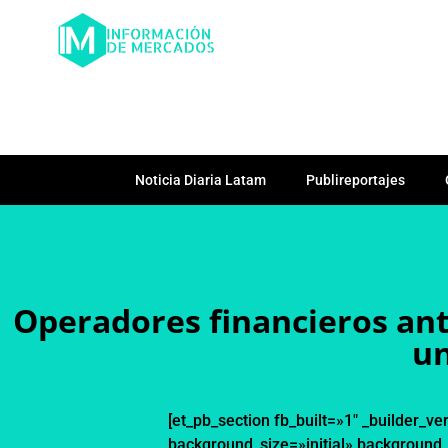
Noticia Diaria Latam
Publireportajes
Operadores financieros ant
un
[et_pb_section fb_built=»1″ _builder_ve
background_size=»initial» background