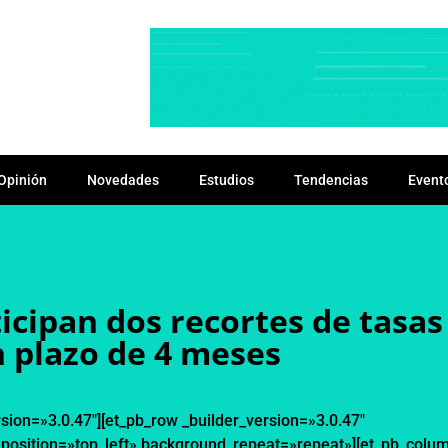
Opinión
Novedades
Estudios
Tendencias
Event
icipan dos recortes de tasas
 plazo de 4 meses
rsion=»3.0.47″][et_pb_row _builder_version=»3.0.47″
_position=»top_left» background_repeat=»repeat»][et_pb_colu