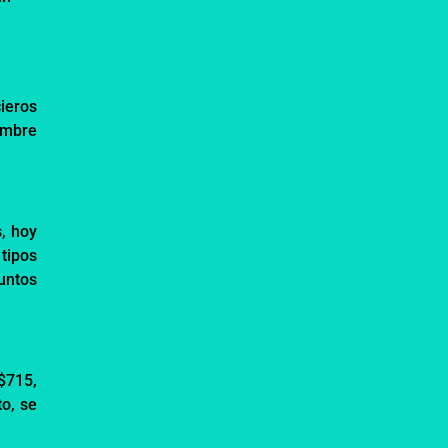
ieros
embre
, hoy
tipos
untos
$715,
to, se