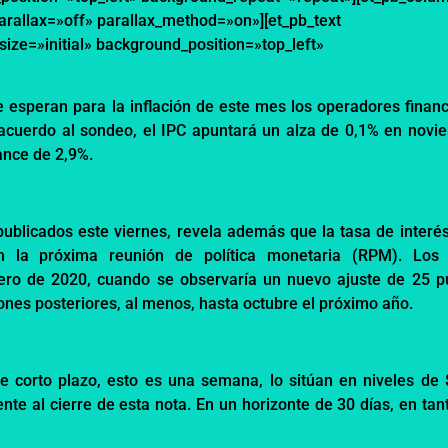
parallax=»off» parallax_method=»on»][et_pb_text
size=»initial» background_position=»top_left»
 esperan para la inflación de este mes los operadores financ
 acuerdo al sondeo, el IPC apuntará un alza de 0,1% en novi
ance de 2,9%.
publicados este viernes, revela además que la tasa de interés
 la próxima reunión de política monetaria (RPM). Los 
ero de 2020, cuando se observaría un nuevo ajuste de 25 p
ones posteriores, al menos, hasta octubre el próximo año.
de corto plazo, esto es una semana, lo sitúan en niveles de 
nte al cierre de esta nota. En un horizonte de 30 días, en tan