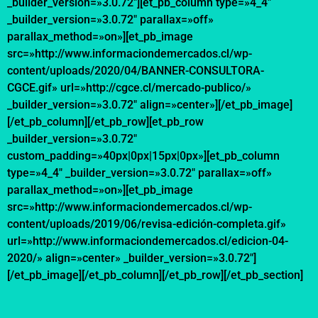
_builder_version=»3.0.72″][et_pb_column type=»4_4″
_builder_version=»3.0.72″ parallax=»off»
parallax_method=»on»][et_pb_image
src=»http://www.informaciondemercados.cl/wp-
content/uploads/2020/04/BANNER-CONSULTORA-
CGCE.gif» url=»http://cgce.cl/mercado-publico/»
_builder_version=»3.0.72″ align=»center»][/et_pb_image]
[/et_pb_column][/et_pb_row][et_pb_row
_builder_version=»3.0.72″
custom_padding=»40px|0px|15px|0px»][et_pb_column
type=»4_4″ _builder_version=»3.0.72″ parallax=»off»
parallax_method=»on»][et_pb_image
src=»http://www.informaciondemercados.cl/wp-
content/uploads/2019/06/revisa-edición-completa.gif»
url=»http://www.informaciondemercados.cl/edicion-04-
2020/» align=»center» _builder_version=»3.0.72″]
[/et_pb_image][/et_pb_column][/et_pb_row][/et_pb_section]