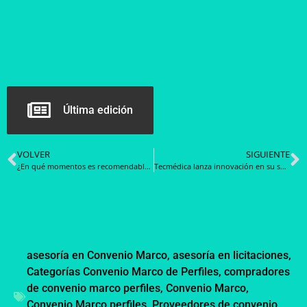
Última edición
VOLVER
SIGUIENTE
¿En qué momentos es recomendable recurrir a la telemedicina?
Tecmédica lanza innovación en su software Avis para apoyar a los centros de salud en la crisis de Covid-19
asesoría en Convenio Marco
,
asesoría en licitaciones
,
Categorías Convenio Marco de Perfiles
,
compradores
de convenio marco perfiles
,
Convenio Marco
,
Convenio Marco perfiles
,
Proveedores de convenio