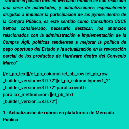
“Durante el pasado mes en Mercado P
ú
blico se han realizado
una serie de actividades, y actualizaciones especialmente
dirigidas a impulsar la pa
rticipación de las pymes dentro de
la Compra Pública
,
es este sentido como
Consultora CGCE
hemos considerado
,
necesario
destacar:
los anuncios
relacionados con la administración e
implementaci
ó
n
de la
Compra Ágil, políticas tendientes a mejorar la
pol
í
tica
de
pago oportuno del Estado y la actualización en la
revocación
parcial de los productos de Hardware dentro del Convenio
Marco
”
[/et_pb_text][/et_pb_column][/et_pb_row][et_pb_row
_builder_version=»3.0.72″][et_pb_column type=»1_2″
_builder_version=»3.0.72″ parallax=»off»
parallax_method=»on»][et_pb_text
_builder_version=»3.0.72″]
1.-Actualización
de rubros en plataforma de Mercado
Público