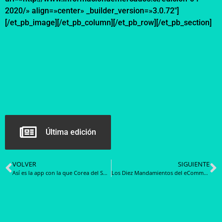
2020/» align=»center» _builder_version=»3.0.72″]
[/et_pb_image][/et_pb_column][/et_pb_row][/et_pb_section]
Última edición
VOLVER
SIGUIENTE
Así es la app con la que Corea del Sur está frenando el avance del coronavirus
Los Diez Mandamientos del eCommerce