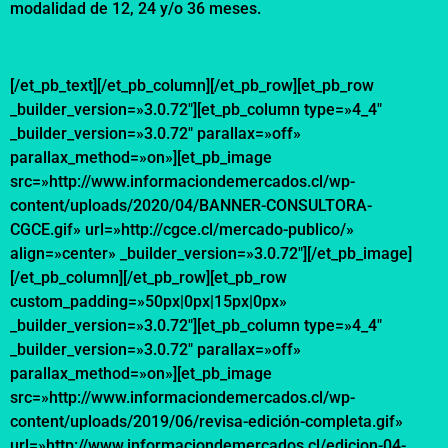
modalidad de 12, 24 y/o 36 meses.
[/et_pb_text][/et_pb_column][/et_pb_row][et_pb_row
_builder_version=»3.0.72″][et_pb_column type=»4_4″
_builder_version=»3.0.72″ parallax=»off»
parallax_method=»on»][et_pb_image
src=»http://www.informaciondemercados.cl/wp-
content/uploads/2020/04/BANNER-CONSULTORA-
CGCE.gif» url=»http://cgce.cl/mercado-publico/»
align=»center» _builder_version=»3.0.72″][/et_pb_image]
[/et_pb_column][/et_pb_row][et_pb_row
custom_padding=»50px|0px|15px|0px»
_builder_version=»3.0.72″][et_pb_column type=»4_4″
_builder_version=»3.0.72″ parallax=»off»
parallax_method=»on»][et_pb_image
src=»http://www.informaciondemercados.cl/wp-
content/uploads/2019/06/revisa-edición-completa.gif»
url=»http://www.informaciondemercados.cl/edicion-04-