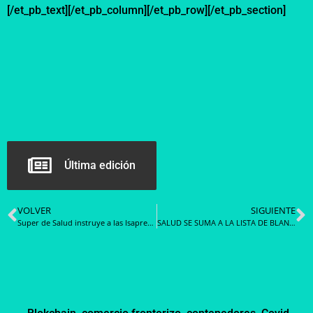
[/et_pb_text][/et_pb_column][/et_pb_row][/et_pb_section]
Última edición
VOLVER
SIGUIENTE
Super de Salud instruye a las Isapres para que activen de forma automática la cobertura adicional para sus afiliados durante la crisis sanitaria
SALUD SE SUMA A LA LISTA DE BLANCOS MÁS VULNERABLES DE SUFRIR ATAQUES CIBERNÉTICOS