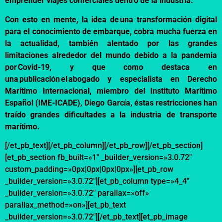
emprender viajes comerciales dentro de la industria.
Con esto en mente, la idea de una transformación digital
para el conocimiento de embarque, cobra mucha fuerza en
la actualidad, también alentado por las grandes
limitaciones alrededor del mundo debido a la pandemia
por Covid-19, y que como destaca en
una
publicación
el abogado y especialista en Derecho
Marítimo Internacional, miembro del Instituto Marítimo
Español (IME-ICADE), Diego García, éstas restricciones han
traído grandes dificultades a la industria de transporte
marítimo.
[/et_pb_text][/et_pb_column][/et_pb_row][/et_pb_section]
[et_pb_section fb_built=»1″ _builder_version=»3.0.72″
custom_padding=»0px|0px|0px|0px»][et_pb_row
_builder_version=»3.0.72″][et_pb_column type=»4_4″
_builder_version=»3.0.72″ parallax=»off»
parallax_method=»on»][et_pb_text
_builder_version=»3.0.72″][/et_pb_text][et_pb_image