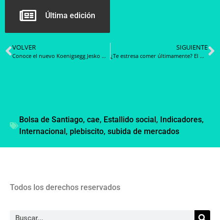
Última edición
VOLVER
SIGUIENTE
Conoce el nuevo Koenigsegg Jesko Hydra, un superauto encargado por un millonario estadounidense
¿Te estresa comer últimamente? El medidor de hambre te puede ayudar
Bolsa de Santiago
,
cae
,
Estallido social
,
Indicadores
,
Internacional
,
plebiscito
,
subida de mercados
Todos los derechos reservados