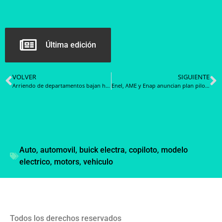
Última edición
VOLVER
SIGUIENTE
Arriendo de departamentos bajan hasta los 225 mil pesos
Enel, AME y Enap anuncian plan piloto para desarrollar primera planta de hidrógeno verde en Chile
Auto
,
automovil
,
buick electra
,
copiloto
,
modelo
electrico
,
motors
,
vehiculo
Todos los derechos reservados