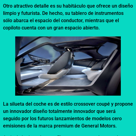
Otro atractivo detalle es su habitáculo que ofrece un diseño
limpio y futurista. De hecho, su tablero de instrumentos
sólo abarca el espacio del conductor, mientras que el
copiloto cuenta con un gran espacio abierto.
La silueta del coche es de estilo crossover coupé y propone
un innovador diseño totalmente innovador que será
seguido por los futuros lanzamientos de modelos cero
emisiones de la marca premium de General Motors.