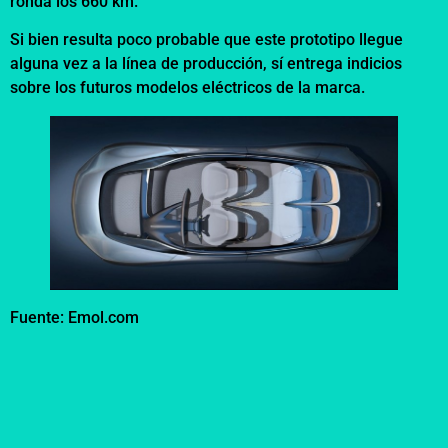
ronda los 660 km.
Si bien resulta poco probable que este prototipo llegue
alguna vez a la línea de producción, sí entrega indicios
sobre los futuros modelos eléctricos de la marca.
Fuente: Emol.com