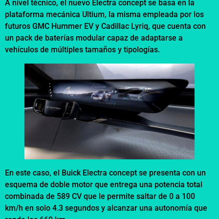
A nivel técnico, el nuevo Electra concept se basa en la
plataforma mecánica Ultium, la misma empleada por los
futuros GMC Hummer EV y Cadillac Lyriq, que cuenta con
un pack de baterías modular capaz de adaptarse a
vehículos de múltiples tamaños y tipologías.
En este caso, el Buick Electra concept se presenta con un
esquema de doble motor que entrega una potencia total
combinada de 589 CV que le permite saltar de 0 a 100
km/h en solo 4.3 segundos y alcanzar una autonomía que