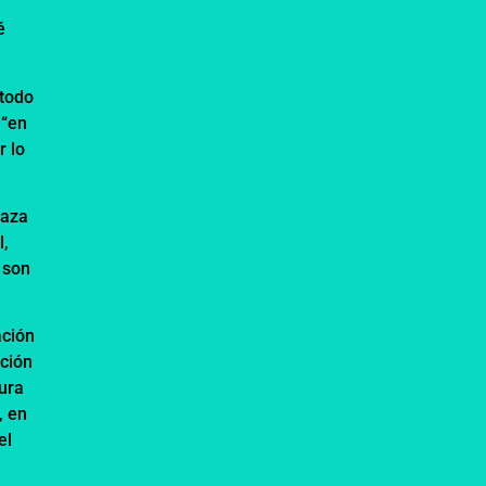
é
 todo
 “en
r lo
laza
l,
 son
ación
ación
tura
, en
el