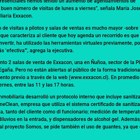
 presenciales hemos tenido un aumento de agendamientos de
uen número de visitas de lunes a viernes”, señala María Jos
liaria Exxacon.
 de visitas a pilotos y salas de ventas es mucho mayor -sobre
 que caracteriza al cliente que hoy agenda un recorrido es que
ertir, ha utilizado las herramientas virtuales previamente, po
 ‘efectiva’”, agrega la ejecutiva.
o 2 salas de venta de Exxacon, una en Ñuñoa, sector de la P
Egaña. Pero no están abiertas al público de la forma tradiciona
ento previo a través de la web (www.exxacon.cl). En promedio
iernes, entre las 11 y las 17 horas.
mobiliaria desarrolló un protocolo interno que incluye sanitiz
eClean, empresa que utiliza el sistema certificado de sanitiz
la, tanto del cliente como dl funcionario; medición de tempera
diluvios en la entrada, y dispensadores de alcohol gel. Además
al proyecto Somos, se pide también el uso de guantes, ya que 