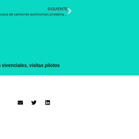
SIGUIENTE
Startup sueca de camiones autónomos presenta sus nuevos Autonomous Electric Transport
 vivenciales
,
visitas pilotos