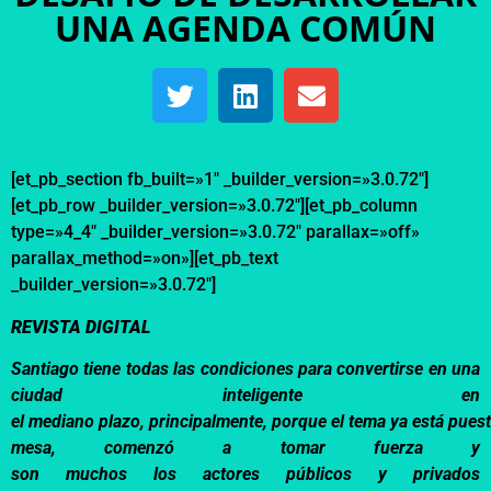
UNA AGENDA COMÚN
[et_pb_section fb_built=»1″ _builder_version=»3.0.72″]
[et_pb_row _builder_version=»3.0.72″][et_pb_column
type=»4_4″ _builder_version=»3.0.72″ parallax=»off»
parallax_method=»on»][et_pb_text
_builder_version=»3.0.72″]
REVISTA DIGITAL
Santiago
tiene
todas
las
condiciones
para
convertirse
en una
ciudad
inteligente
en
el
mediano
plazo
,
principalmente
,
porque
el
tema
ya
está
pues
mesa,
comenzó
a
tomar
fuerza
y
son
muchos
los
actores
públicos
y privados