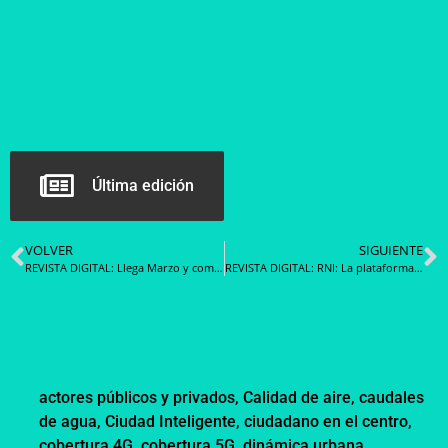
Última edición
VOLVER
SIGUIENTE
REVISTA DIGITAL: Llega Marzo y comienza la cuenta regresiva para que finalice el convenio Marco de Hardware y Software.
REVISTA DIGITAL: RNI: La plataforma informática que es parte del exitoso proceso de vacunación chileno
actores públicos y privados
,
Calidad de aire
,
caudales
de agua
,
Ciudad Inteligente
,
ciudadano en el centro
,
cobertura 4G
,
cobertura 5G
,
dinámica urbana
,