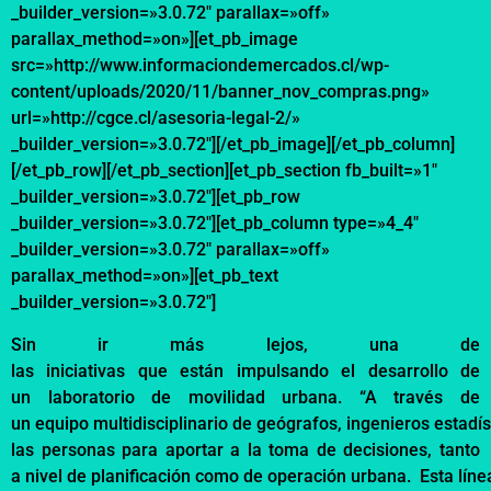
_builder_version=»3.0.72″ parallax=»off»
parallax_method=»on»][et_pb_image
src=»http://www.informaciondemercados.cl/wp-
content/uploads/2020/11/banner_nov_compras.png»
url=»http://cgce.cl/asesoria-legal-2/»
_builder_version=»3.0.72″][/et_pb_image][/et_pb_column]
[/et_pb_row][/et_pb_section][et_pb_section fb_built=»1″
_builder_version=»3.0.72″][et_pb_row
_builder_version=»3.0.72″][et_pb_column type=»4_4″
_builder_version=»3.0.72″ parallax=»off»
parallax_method=»on»][et_pb_text
_builder_version=»3.0.72″]
Sin
ir
más
lejos
,
una de
las
iniciativas
que
están
impulsando
el
desarroll
o
de
un
laboratorio
de
movilidad
urbana
. “A
través
de
un
equipo
multidisciplinario
de
geógrafos
,
ingenieros
estadís
las personas para
aportar
a la
toma
de
decisiones
, tanto
a
nivel
de
planificación
como
de
operación
urbana
.
Esta
líne