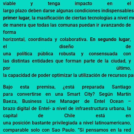
viable y
tenga
impacto
en el
largo
plazo
deben
darse
algunas
condiciones
indispensables
primer
lugar
,
la
masificación
de
ciertas
tecnologías
a
nivel
mu
de
manera
que
todas
las
comunas
puedan
ir
avanzando
de
forma
horizontal,
coordinada
y
colaborativa
.
En
segundo
lugar
,
el
diseño
de
una
política
pública
robusta
y
consensuada
con
las
distintas
entidades
que
forman
parte
de la ciudad, y
por
último
,
la
capacidad
de
poder
optimizar
la
utilización
de
recursos
pa
Bajo
esta
premisa
, ¿
está
preparada
Santiago
para
convertirse
en una Smart City?
Según
Martín
Baeza
,
Business Line Manager
de Entel Ocean –
brazo
digital de Entel- a
nivel
de
infraestructura
urbana
, la
capital de Chile
está
en
una
posición
bastante
privilegiada
a
nivel
latinoamericano
,
comparable solo con Sao Paulo. “Si
pensamos
en la red