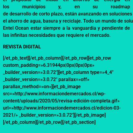
los
municipios
y, en
su
roadmap
de
desarrollo
de
corto
plazo
,
están
avanzando
en
soluciones
el
ahorro
de
agua
,
basura
y
reciclaje
.
Todo
un
mundo
de
sol
Entel Ocean
estar
siempre
a la
vanguardia
y
pendiente
de
las
infinitas
necesidades
que
requiere
el mercado.
REVISTA DIGITAL
[/et_pb_text][/et_pb_column][/et_pb_row][et_pb_row
custom_padding=»6.31944px|0px|0px|0px»
_builder_version=»3.0.72″][et_pb_column type=»4_4″
_builder_version=»3.0.72″ parallax=»off»
parallax_method=»on»][et_pb_image
src=»http://www.informaciondemercados.cl/wp-
content/uploads/2020/05/revisa-edición-completa.gif»
url=»http://www.informaciondemercados.cl/edicion-03-
2021/» _builder_version=»3.0.72″][/et_pb_image]
[/et_pb_column][/et_pb_row][/et_pb_section]