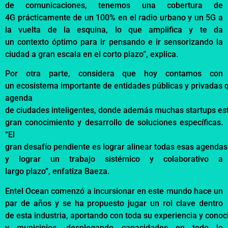
de
comunicaciones
,
tenemos
una
cobertura
de
4G
prácticamente
de un 100% en el radio
urbano
y un 5G a
la
vuelta
de la
esquina
, lo que
amplifica
y
te
da
un
contexto
óptimo
para
ir
pensando
e
ir
sensorizando
la
ciudad a gran
escala
en el
corto
plazo
”,
explica
.
Por
otra
parte
,
considera
que hoy
contamos
con
un
ecosistema
importante
de
entidades
públicas
y
privadas
agenda
de
ciudades
inteligentes
,
donde
además
muchas
startups
es
gran
conocimiento
y
desarrollo
de
soluciones
específicas
.
“El
gran
desafío
pendiente
es
lograr
alinear
todas
esas
agendas
y
lograr
un
trabajo
sistémico
y
colaborativo
a
largo
plazo
”,
enfatiza
Baeza
.
Entel Ocean
comenzó
a
incursionar
en
este
mundo
hace
un
par de
años
y se ha
propuesto
jugar
un
rol
clave dentro
de
esta
industria
,
aportando
con
toda
su
experiencia
y
conoc
y
municipios
,
desplegando
capacidades
en
todo
lo