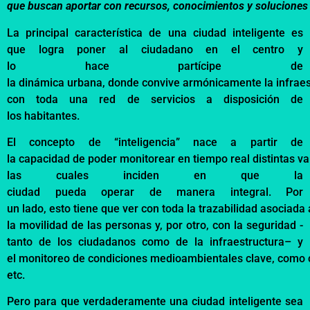
que
buscan
aportar
con
recursos
,
conocimientos
y
soluciones
La principal
característica
de una ciudad
inteligente
es
que
logra
poner
al
ciudadano
en el
centro
y
lo
hace
partícipe
de
la
dinámica
urbana
,
donde
convive
armónicamente
la
infrae
con
toda
una red de
servicios
a
disposición
de
los
habitantes
.
El
concepto
de “
inteligencia
”
nace
a
partir
de
la
capacidad
de
poder
monitorear
en
tiempo
real
distintas
va
las
cuales
inciden
en que la
ciudad
pueda
operar
de
manera
integral. Por
un
lado
,
esto
tiene
que
ver
con
toda
la
trazabilidad
asociada
la
movilidad
de las personas y, por
otro
, con la
seguridad
-
tanto de los
ciudadanos
como
de la
infraestructura
– y
el
monitoreo
de
condiciones
medioambientales
clave,
como
etc.
Pero para que
verdaderamente
una ciudad
inteligente
sea