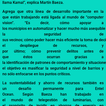
llama Kamal”,
explica
Martín Baeza
.
Agrega
que
otra
línea
de
desarrollo
importante
en la
que
están
trabajando
está
ligada
al
mundo
de “computer
vision”. “Es
decir
,
cómo
apoyar
a
los
municipios
en
automatizar
y
hacer
mucho
más
asequible
la
seguridad
de
sus
vecinos
;
cómo
poder
hacer
más
eficiente
la
toma
de
dec
el
despliegue
de
recursos
, y
por
último
;
cómo
prevenir
delitos
antes de
que
éstos
ocurran
gracias a
la
identificación
de
patrones
de
comportamiento
y
situacion
el
objetivo
es
masificar
la
seguridad
a
nivel
de barrios y
no
sólo
enfocarse
en los puntos
críticos
.
La
sustentabilidad
y
ahorro
de
recursos
también
es
un
desafío
permanente
para Entel
Ocean.
Según
Baeza
han
trabajado
en
el
mundo
de
telegestión
de luminarias, con
el
propósito
de
incidir
en
ahorros
de
energía
en