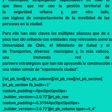
que
tiene
que
ver
con la
gestión
territorial de
la
seguridad
urbana
y, por
otro
lado
,
con
lógicas
de
comportamiento
de la
movilidad
de las
personas en la ciudad.
Para
ello
han
sido
claves las
múltiples
alianzas
que de a
poco
han
ido
sellando
con
entidades
muy
relevantes
como
la
Universidad de Chile, el
Ministerio
de
Salud
y el
de
Transportes
,
diversos
municipios
y, lo
más
valioso
,
una
tremenda
red de
partners
estratégicos
que
han
ido
apoyando
la
construcción
una
visión
común
de “
experiencia
ciudad”.
[/et_pb_text][/et_pb_column][/et_pb_row][/et_pb_section]
[et_pb_section fb_built=»1″
custom_padding=»0px|0px|0px|0px»
_builder_version=»3.0.72″][et_pb_row
custom_padding=»6.31944px|0px|0px|0px»
_builder_version=»3.0.72″][et_pb_column type=»4_4″