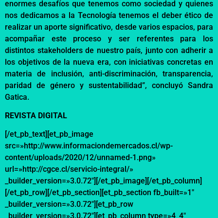
enormes desafíos que tenemos como sociedad y quienes
nos dedicamos a la Tecnología tenemos el deber
ético
de
realizar un aporte significativo, desde varios espacios, para
acompañar este proceso y ser referentes para los
distintos
stakeholders
de nuestro país, junto con a
dherir a
los
objetivos
de la nueva
era
,
con iniciativas concretas en
materia de inclusión,
anti-discriminación
, transparencia,
paridad de género y sustentabilidad
”, concluyó Sandra
Gatica.
REVISTA DIGITAL
[/et_pb_text][et_pb_image
src=»http://www.informaciondemercados.cl/wp-
content/uploads/2020/12/unnamed-1.png»
url=»http://cgce.cl/servicio-integral/»
_builder_version=»3.0.72″][/et_pb_image][/et_pb_column]
[/et_pb_row][/et_pb_section][et_pb_section fb_built=»1″
_builder_version=»3.0.72″][et_pb_row
_builder_version=»3.0.72″][et_pb_column type=»4_4″