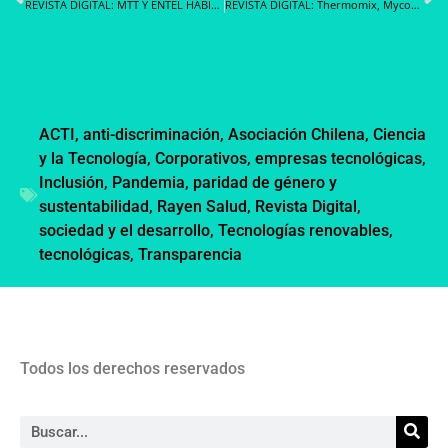
REVISTA DIGITAL: MTT Y ENTEL HABILITAN PILOTO EN CÁMARAS DE CONTROL DE TRÁNSITO CON INTELIGENCIA ARTIFICIAL CONECTADAS A 5G
REVISTA DIGITAL: Thermomix, Mycook y Rowenta, marcas de electrodomésticos líderes en redes sociales en España
ACTI
,
anti-discriminación
,
Asociación Chilena
,
Ciencia
y la Tecnología
,
Corporativos
,
empresas tecnológicas
,
Inclusión
,
Pandemia
,
paridad de género y
sustentabilidad
,
Rayen Salud
,
Revista Digital
,
sociedad y el desarrollo
,
Tecnologías renovables
,
tecnológicas
,
Transparencia
Todos los derechos reservados