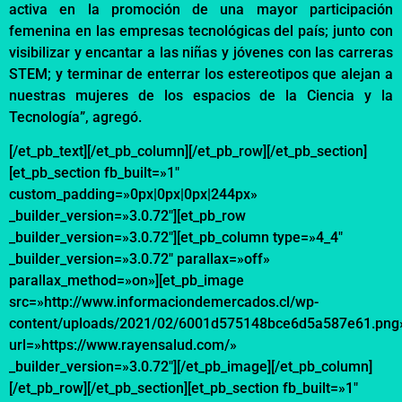
activa
en la promoción de una mayor participación
femenina en las empresas tecnológicas del país; junto con
visibilizar y encantar a las niñas y jóvenes con las carreras
STEM; y terminar de enterrar los estereotipos que alejan a
nuestras mujeres de los espacios de la Ciencia y la
Tecnología”, agregó.
[/et_pb_text][/et_pb_column][/et_pb_row][/et_pb_section]
[et_pb_section fb_built=»1″
custom_padding=»0px|0px|0px|244px»
_builder_version=»3.0.72″][et_pb_row
_builder_version=»3.0.72″][et_pb_column type=»4_4″
_builder_version=»3.0.72″ parallax=»off»
parallax_method=»on»][et_pb_image
src=»http://www.informaciondemercados.cl/wp-
content/uploads/2021/02/6001d575148bce6d5a587e61.png
url=»https://www.rayensalud.com/»
_builder_version=»3.0.72″][/et_pb_image][/et_pb_column]
[/et_pb_row][/et_pb_section][et_pb_section fb_built=»1″