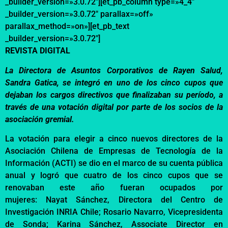
_builder_version=»3.0.72″][et_pb_column type=»4_4″
_builder_version=»3.0.72″ parallax=»off»
parallax_method=»on»][et_pb_text
_builder_version=»3.0.72″]
REVISTA DIGITAL
La
D
irectora de Asuntos Corporativos de Rayen Salud
,
Sandra Gatica,
se integró en uno de los cinco cupos que
dejaban los cargos directivos que finalizaban su período, a
través de una votación digital por parte de los socios de la
asociación gremial.
La votación para elegir a cinco nuevos directores de la
Asociación Chilena de Empresas de Tecnología de la
Información (ACTI) se
dio
en el marco de su cuenta pública
anual
y logró que cuatro de los cinco cupos
que se
renovaban este año
fueran ocupados por
mujeres:
Nayat
Sánchez,
Directora
del Centro de
Investigación INRIA Chile; Rosario Navarro, Vicepresidenta
de Sonda; Karina Sánchez,
Associate
Director en