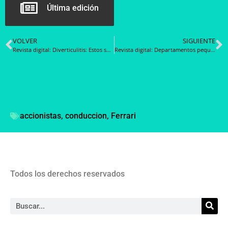
Última edición
VOLVER
SIGUIENTE
Revista digital: Diverticulitis: Estos son los síntomas del trastorno gastrointestinal
Revista digital: Departamentos pequeños alcanzan primas por estacionamiento más altas por menor disponibilidad
accionistas
,
conduccion
,
Ferrari
Todos los derechos reservados