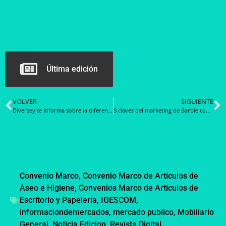
Última edición
VOLVER
SIGUIENTE
Diversey te informa sobre la diferencia entre Desinfección y Sanitización
5 claves del marketing de Barbie con las que lograr que tu marca sea lo que quiera ser
Convenio Marco
,
Convenio Marco de Artículos de
Aseo e Higiene
,
Convenios Marco de Artículos de
Escritorio y Papelería
,
IGESCOM
,
informaciondemercados
,
mercado publico
,
Mobiliario
General
,
Noticia Edicion
,
Revista Digital