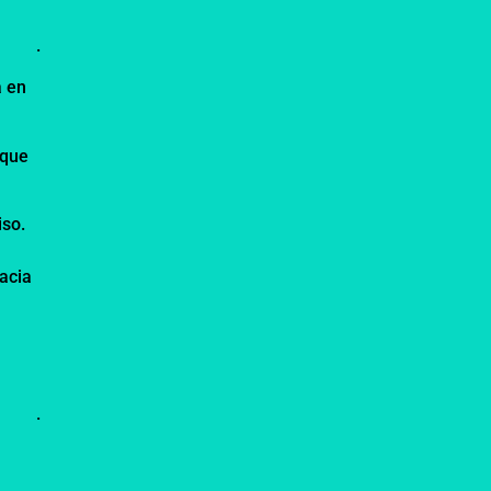
.
a en
 que
iso.
acia
.