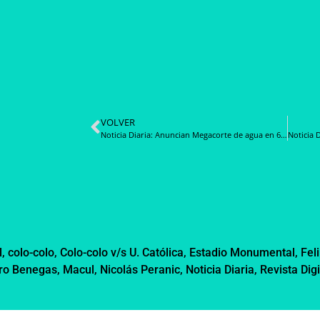
VOLVER
Noticia Diaria: Anuncian Megacorte de agua en 6 comunas de la Región Metropolitana que durará 37 horas
l
,
colo-colo
,
Colo-colo v/s U. Católica
,
Estadio Monumental
,
Fel
ro Benegas
,
Macul
,
Nicolás Peranic
,
Noticia Diaria
,
Revista Digi