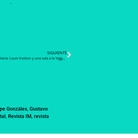
.
SIGUIENTE
Noticia Diaria: Louis Vuitton y una oda a la ‘leggerezza’ y a la nostalgia bien entendida en su colección primavera-verano 2024
ipe Gonzáles
,
Gustavo
tal
,
Revista IM
,
revista