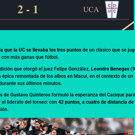
a que la UC se llevaba los tres puntos
de un clásico que se jug
ó con más ganas que fútbol.
dición que otorgó el juez Felipe González,
Leandro Benegas
(9
 épica remontada de los albos en Macul, en el contexto de un
durante sus últimos minutos.
gidos de Gustavo Quinteros formuló la esperanza del Cacique par
el liderato del torneo: con
42 puntos, a cuatro de distancia de 
sión.