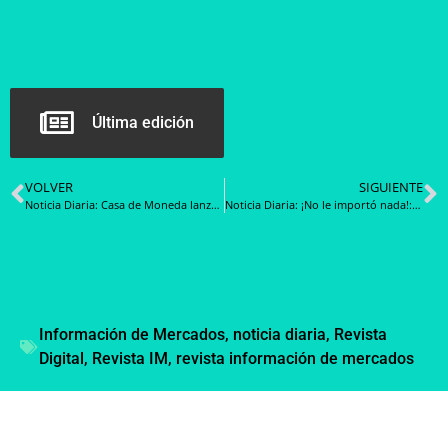
Última edición
VOLVER
SIGUIENTE
Noticia Diaria: Casa de Moneda lanza «billete» de Margot Duhalde
Noticia Diaria: ¡No le importó nada!: Lucas Nervi ganó el oro y hasta lo amonestaron por su épico festejo en Santiago 2023
Información de Mercados
,
noticia diaria
,
Revista
Digital
,
Revista IM
,
revista información de mercados