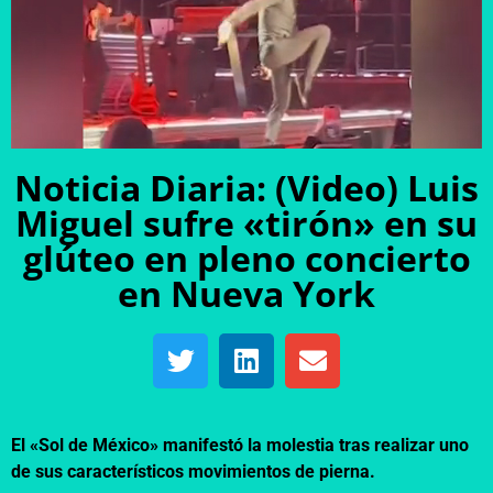
Noticia Diaria: (Video) Luis
Miguel sufre «tirón» en su
glúteo en pleno concierto
en Nueva York
El «Sol de México» manifestó la molestia tras realizar uno
de sus característicos movimientos de pierna.