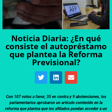
Noticia Diaria: ¿En qué
consiste el autopréstamo
que plantea la Reforma
Previsional?
Con 107 votos a favor, 35 en contra y 9 abstenciones, los
parlamentarios aprobaron un artículo contenido en la
reforma que plantea que los afiliados puedan acceder a un