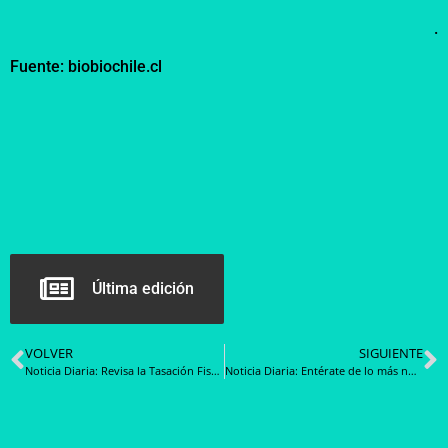
.
Fuente: biobiochile.cl
Última edición
VOLVER
SIGUIENTE
Noticia Diaria: Revisa la Tasación Fiscal de Vehículos para 2024 y entérate de cuanto tendrás que pagar por el Permiso de Circulación
Noticia Diaria: Entérate de lo más novedoso durante la Semana de la Alta Costura de París