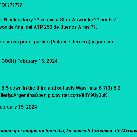
O! ??????
do, Nicolás Jarry ?? venció a Stan Wawrinka ?? por 6-7
tavos de final del ATP 250 de Buenos Aires ??.
o servía por el partido (5-4 en el tercero) y ganó un…
e_COCH)
February 15, 2024
 3-5 down in the third and outlasts Wawrinka 6-7(3) 6-2
ller!
@ArgentinaOpen
pic.twitter.com/8IiY9Uy0uK
ebruary 15, 2024
speramos que tengan un buen día, les desea Información de Merca