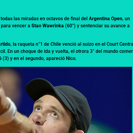
 todas las miradas en octavos de final del
Argentina Open
, un
s para vencer a
Stan Wawrinka
(60°) y sentenciar su avance a
.
rtido
, la raqueta n°1 de Chile venció al suizo en el Court Centra
ácil. En un choque de ida y vuelta, el otrora 3° del mundo come
6
(3) y en el segundo, apareció Nico.