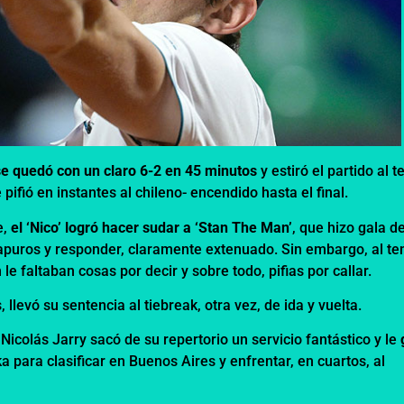
se quedó con un claro 6-2 en 45 minutos
y estiró el partido al t
 pifió en instantes al chileno- encendido hasta el final.
e,
el ‘Nico’ logró hacer sudar a ‘Stan The Man’
, que hizo gala d
 apuros y responder, claramente extenuado. Sin embargo, al te
e faltaban cosas por decir y sobre todo, pifias por callar.
, llevó su sentencia al tiebreak, otra vez, de ida y vuelta.
 Nicolás Jarry sacó de su repertorio un servicio fantástico y le
 para clasificar en Buenos Aires y enfrentar, en cuartos, al