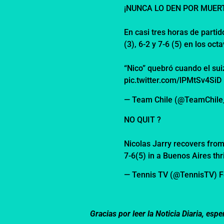
¡NUNCA LO DEN POR MUERT
En casi tres horas de parti
(3), 6-2 y 7-6 (5) en los oc
“Nico” quebró cuando el suiz
pic.twitter.com/lPMtSv4SiD
— Team Chile (@TeamChil
NO QUIT ?
Nicolas Jarry recovers from
7-6(5) in a Buenos Aires thri
— Tennis TV (@TennisTV)
F
Gracias por leer la Noticia Diaria, e