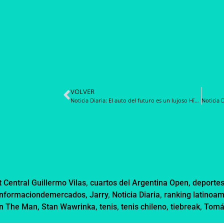
VOLVER
Noticia Diaria: El auto del futuro es un lujoso Híbrido Anfibio que se eleva, flota y tiene su propio dron; y se llama «YangWang U8»
 Central Guillermo Vilas
,
cuartos del Argentina Open
,
deporte
informaciondemercados
,
Jarry
,
Noticia Diaria
,
ranking latinoa
n The Man
,
Stan Wawrinka
,
tenis
,
tenis chileno
,
tiebreak
,
Tomá