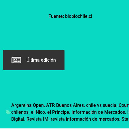
Fuente: biobiochile.cl
Última edición
Argentina Open
,
ATP
,
Buenos Aires
,
chile vs suecia
,
Court
chilenos
,
el Nico
,
el Príncipe
,
Información de Mercados
,
Digital
,
Revista IM
,
revista información de mercados
,
Sta