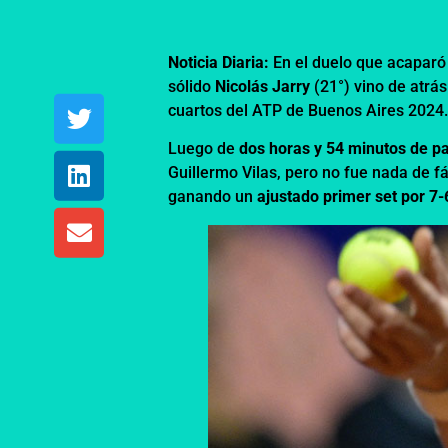
Noticia Diaria:
En el duelo que acaparó
sólido
Nicolás Jarry
(21°) vino de atrá
cuartos del ATP de Buenos Aires 2024
Luego de
dos horas y 54 minutos de pa
Guillermo Vilas, pero no fue nada de f
ganando un
ajustado primer set por 7-