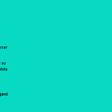
ercer
e su
nista
ganó