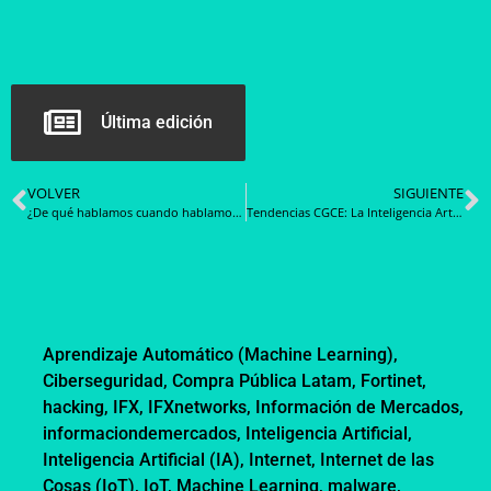
Última edición
VOLVER
SIGUIENTE
¿De qué hablamos cuando hablamos de salud digital?
Tendencias CGCE: La Inteligencia Artificial y los Deportes
Aprendizaje Automático (Machine Learning)
,
Ciberseguridad
,
Compra Pública Latam
,
Fortinet
,
hacking
,
IFX
,
IFXnetworks
,
Información de Mercados
,
informaciondemercados
,
Inteligencia Artificial
,
Inteligencia Artificial (IA)
,
Internet
,
Internet de las
Cosas (IoT)
,
IoT
,
Machine Learning
,
malware
,