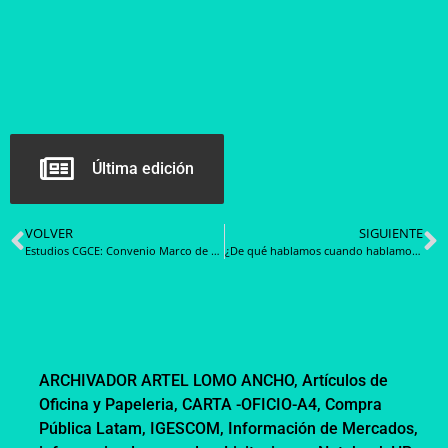
Última edición
VOLVER
SIGUIENTE
Estudios CGCE: Convenio Marco de Alimentos transo montos superiores a los $ 351 Mil Millones de pesos
¿De qué hablamos cuando hablamos de salud digital?
ARCHIVADOR ARTEL LOMO ANCHO
,
Artículos de
Oficina y Papeleria
,
CARTA -OFICIO-A4
,
Compra
Pública Latam
,
IGESCOM
,
Información de Mercados
,