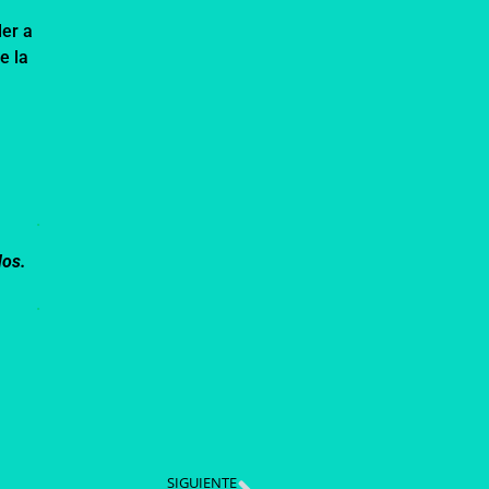
der a
e la
.
dos.
.
SIGUIENTE