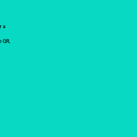
.
r a
o QR,