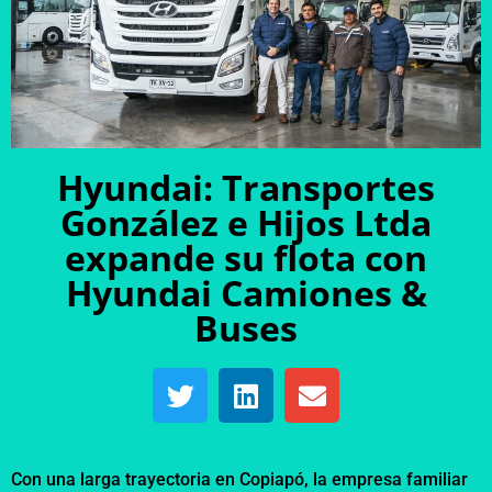
Hyundai: Transportes
González e Hijos Ltda
expande su flota con
Hyundai Camiones &
Buses
Con una larga trayectoria en Copiapó, la empresa familiar