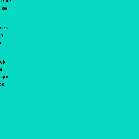
o que
a se
ones
on
en
ook
na
o que
os