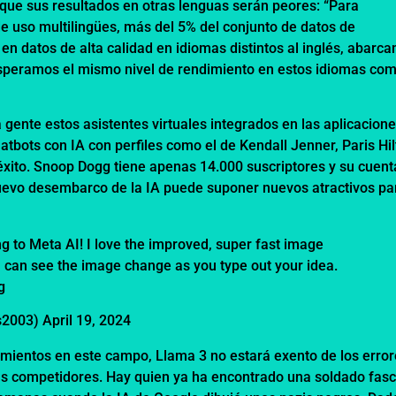
 que sus resultados en otras lenguas serán peores: “Para
e uso multilingües, más del 5% del conjunto de datos de
n datos de alta calidad en idiomas distintos al inglés, abarc
speramos el mismo nivel de rendimiento en estos idiomas co
a gente estos asistentes virtuales integrados en las aplicacione
tbots con IA con perfiles como el de Kendall Jenner, Paris Hil
éxito. Snoop Dogg tiene apenas 14.000 suscriptores y su cuent
nuevo desembarco de la IA puede suponer nuevos atractivos pa
g to Meta AI! I love the improved, super fast image
you can see the image change as you type out your idea.
g
js2003)
April 19, 2024
amientos en este campo, Llama 3 no estará exento de los error
us competidores. Hay quien ya ha encontrado una soldado fasc