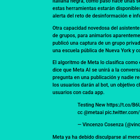
italiana negra, como pasó hace unas 
estas herramientas estarán disponibles
alerta del reto de desinformación e i
Otra capacidad novedosa del asistente 
de grupos, para animarlos aparentemen
publicó una captura de un grupo priva
una escuela pública de Nueva York y co
El algoritmo de Meta lo clasifica com
dice que Meta AI se unirá a la convers
pregunta en una publicación y nadie r
los usuarios darán al bot, un objetivo 
usuarios con cada app.
Testing New
https://t.co/B
cc
@metaai
pic.twitter.co
— Vincenzo Cosenza (@vin
Meta ya ha debido disculparse al meno