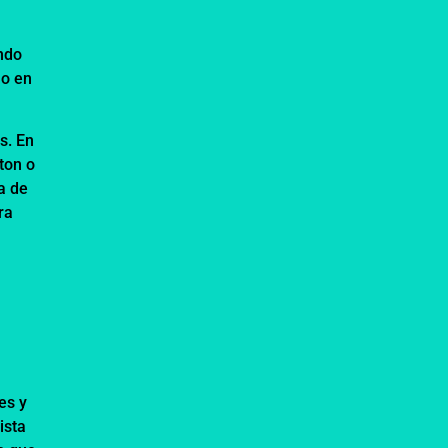
ando
mo en
s. En
ton o
a de
ra
es y
ista