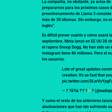
La compañía, no obstante, ya avisa de
prepararnos para los próximos casos d
preentrenamiento de Llama 3 consiste e
más de 30 idiomas. Sin embargo, no e
inglés”.
Es difícil prever cuánto y cómo usará l
septiembre, Meta lanzó en EE UU 28 cha
el rapero Snoop Dogg. No han sido un 
Instagram tiene 86 millones. Pero el 
los usuarios.
Lots of great updates comin
creation: it's so fast that 
pic.twitter.com/DLwVoYpgF
— ? ?ã?íà ?'? ?
? (@sadia
Y como el resto de los anteriores lanz
alucinaciones que han ido sufriendo s