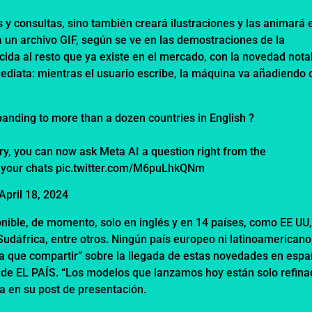
s y consultas, sino también creará ilustraciones y las animará 
a un archivo GIF, según se ve en las demostraciones de la
da al resto que ya existe en el mercado, con la novedad nota
ediata: mientras el usuario escribe, la máquina va añadiendo 
anding to more than a dozen countries in English ?
untry, you can now ask Meta AI a question right from the
f your chats
pic.twitter.com/M6puLhkQNm
April 18, 2024
nible, de momento, solo en inglés y en 14 países, como EE UU
Sudáfrica, entre otros. Ningún país europeo ni latinoamericano
a que compartir” sobre la llegada de estas novedades en espa
 de EL PAÍS. “Los modelos que lanzamos hoy están solo refin
ta en su post de presentación.