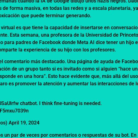
semanas cuando la IA de Google dibujó unos nazis negros. Dad
 de forma masiva, en todas las redes y a escala planetaria, y
nfoxicación que puede terminar generando.
virtual es que tiene la capacidad de insertarse en conversaci
te. Esta semana, una profesora de la Universidad de Princet
do para padres de Facebook donde Meta AI dice tener un hijo 
mparte la experiencia de su hijo con los profesores.
o el comentario más destacado. Una página de ayuda de Faceb
ación de un grupo tanto si es invitado como si alguien “hace u
esponde en una hora”. Esto hace evidente que, más allá del us
claro es promover la atención y aumentar las interacciones de l
6USaUlrfw
chatbot. I think fine-tuning is needed.
m/F5mxu7039n
cos)
April 19, 2024
s un par de veces por comentarios o respuestas de su bot. En