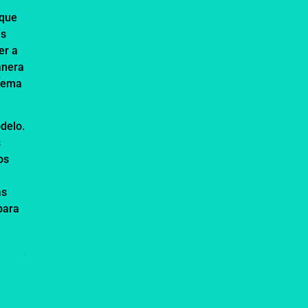
 que
es
er a
anera
stema
delo.
s
os
as
para
.