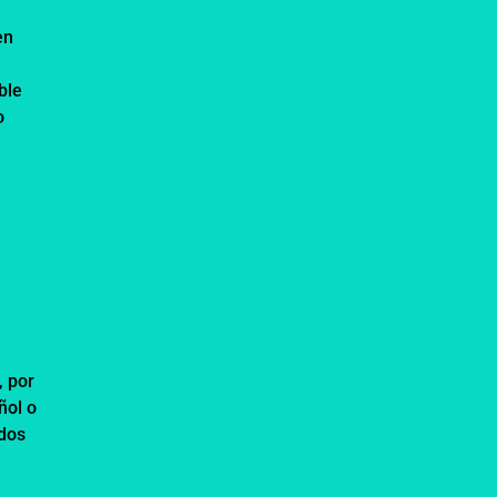
en
ble
o
,
, por
ñol o
ados