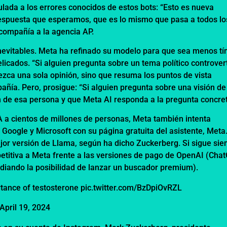
ada a los errores conocidos de estos bots: “Esto es nueva
respuesta que esperamos, que es lo mismo que pasa a todos lo
 compañía a la agencia AP.
inevitables. Meta ha refinado su modelo para que sea menos t
icados. “Si alguien pregunta sobre un tema político controver
ezca una sola opinión, sino que resuma los puntos de vista
pañía. Pero, prosigue: “Si alguien pregunta sobre una visión de
n de esa persona y que Meta AI responda a la pregunta concret
A a cientos de millones de personas, Meta también intenta
Google y Microsoft con su página gratuita del asistente, Meta.
or versión de Llama, según ha dicho Zuckerberg. Si sigue sie
petitiva a Meta frente a las versiones de pago de OpenAI (Cha
tudiando la posibilidad de lanzar un buscador premium).
ortance of testosterone
pic.twitter.com/BzDpiOvRZL
April 19, 2024