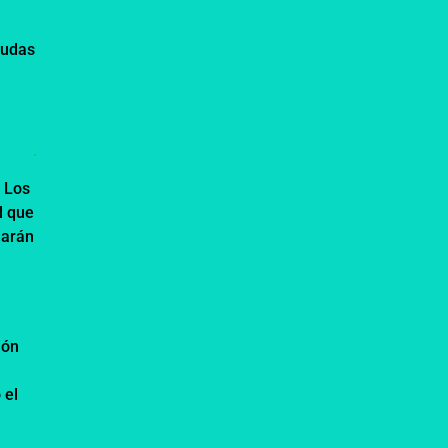
dudas
.
. Los
l que
marán
ión
 el