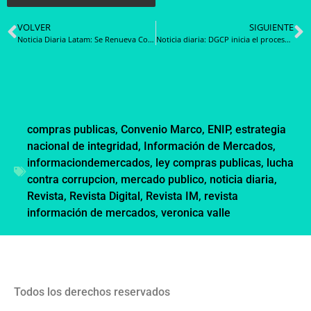
VOLVER
SIGUIENTE
Noticia Diaria Latam: Se Renueva Cooperación Técnica entre Colombia y República Dominicana para Democratizar las Compras Públicas
Noticia diaria: DGCP inicia el proceso de autoevaluación MAPS al sistema de contrataciones públicas
compras publicas
,
Convenio Marco
,
ENIP
,
estrategia
nacional de integridad
,
Información de Mercados
,
informaciondemercados
,
ley compras publicas
,
lucha
contra corrupcion
,
mercado publico
,
noticia diaria
,
Revista
,
Revista Digital
,
Revista IM
,
revista
información de mercados
,
veronica valle
Todos los derechos reservados