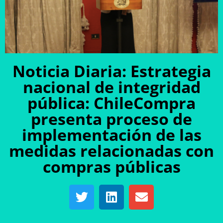
Noticia Diaria: Estrategia
nacional de integridad
pública: ChileCompra
presenta proceso de
implementación de las
medidas relacionadas con
compras públicas