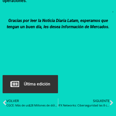
operaciones.
.
Gracias por leer la Noticia Diaria Latam, esperamos que
tengan un buen día, les desea Información de Mercados.
Última edición
VOLVER
SIGUIENTE
CGCE: Más de us$28 Millones de dólares en compras, se detectó en un Estudio al actual Convenio Marco de Computadores
IFX Networks: Ciberseguridad las 8 claves para proteger tu empresa