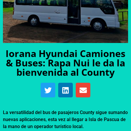
Iorana Hyundai Camiones
& Buses: Rapa Nui le da la
bienvenida al County
La versatilidad del bus de pasajeros County sigue sumando
nuevas aplicaciones, esta vez al llegar a Isla de Pascua de
la mano de un operador turístico local.