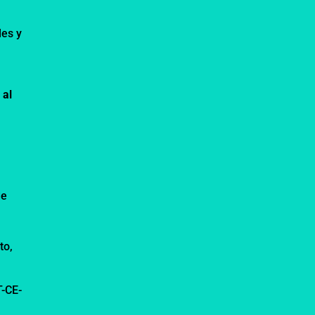
s
les y
 al
e
de
to,
T-CE-