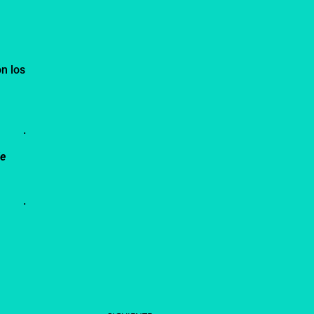
n los
.
de
.