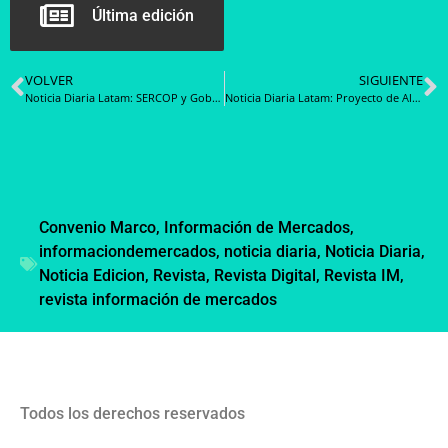
Última edición
VOLVER
SIGUIENTE
Noticia Diaria Latam: SERCOP y Gobernación del Azuay establecen acuerdos para generar procesos de capacitación en contratación pública
Noticia Diaria Latam: Proyecto de Algoritmos Éticos ya suma cuatro reconocimientos internacionales
Convenio Marco
,
Información de Mercados
,
informaciondemercados
,
noticia diaria
,
Noticia Diaria
,
Noticia Edicion
,
Revista
,
Revista Digital
,
Revista IM
,
revista información de mercados
Todos los derechos reservados