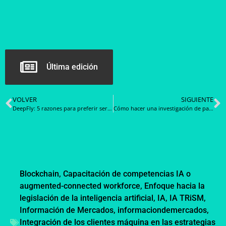
Última edición
VOLVER
SIGUIENTE
DeepFly: 5 razones para preferir servilletas de 300 unidades
Cómo hacer una investigación de palabras clave con la herramienta Keyword Magic Tool de Semrush
Blockchain
,
Capacitación de competencias IA o
augmented-connected workforce
,
Enfoque hacia la
legislación de la inteligencia artificial
,
IA
,
IA TRiSM
,
Información de Mercados
,
informaciondemercados
,
Integración de los clientes máquina en las estrategias