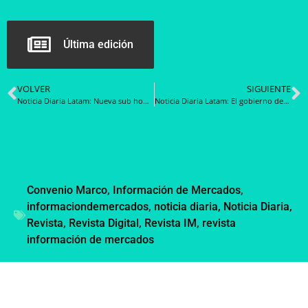
Última edición
VOLVER
SIGUIENTE
Noticia Diaria Latam: Nueva sub home de datos de compras
Noticia Diaria Latam: El gobierno de Brasil ultimó detalles de la segunda subasta de transmisión del 2024
Convenio Marco
,
Información de Mercados
,
informaciondemercados
,
noticia diaria
,
Noticia Diaria
,
Revista
,
Revista Digital
,
Revista IM
,
revista
información de mercados