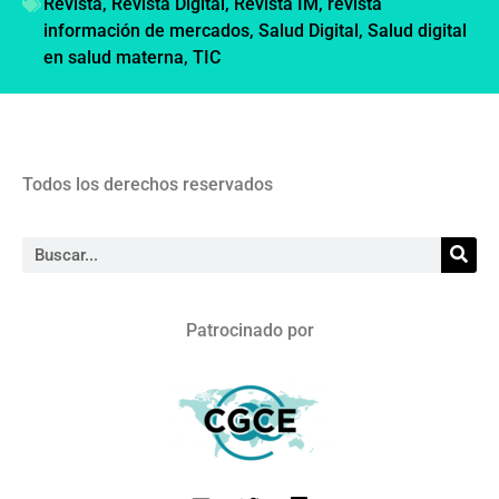
Revista
,
Revista Digital
,
Revista IM
,
revista
información de mercados
,
Salud Digital
,
Salud digital
en salud materna
,
TIC
Todos los derechos reservados
Patrocinado por