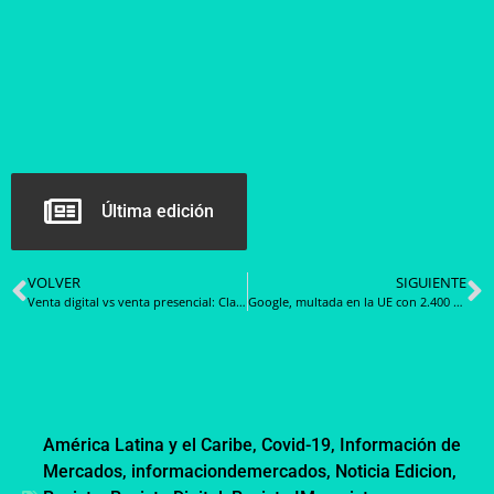
Última edición
VOLVER
SIGUIENTE
Venta digital vs venta presencial: Claves para elegir la mejor estrategia comercial
Google, multada en la UE con 2.400 M€ por abuso de posición dominante con Shopping
América Latina y el Caribe
,
Covid-19
,
Información de
Mercados
,
informaciondemercados
,
Noticia Edicion
,