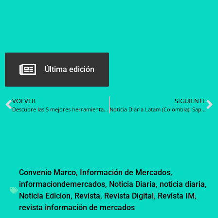
Última edición
VOLVER
SIGUIENTE
Descubre las 5 mejores herramientas SEO todo en uno para optimizar tu posicionamiento orgánico (2024)
Noticia Diaria Latam (Colombia): Sapphire Print Center SAS, el primer proveedor del Estado en el módulo Mi Mercado Popular de la Tienda Virtual del Estado Colombiano
Convenio Marco
,
Información de Mercados
,
informaciondemercados
,
Noticia Diaria
,
noticia diaria
,
Noticia Edicion
,
Revista
,
Revista Digital
,
Revista IM
,
revista información de mercados