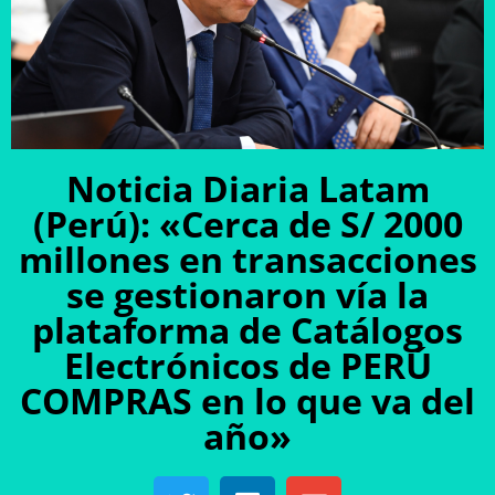
Noticia Diaria Latam
(Perú): «Cerca de S/ 2000
millones en transacciones
se gestionaron vía la
plataforma de Catálogos
Electrónicos de PERÚ
COMPRAS en lo que va del
año»