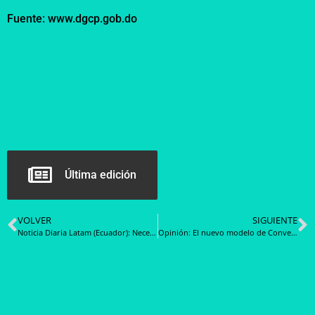
Fuente: www.dgcp.gob.do
Última edición
VOLVER
SIGUIENTE
Noticia Diaria Latam (Ecuador): Necesidad de contratación del servicio de arrendamiento para el funcionamiento de las oficinas y ventanillas de atención de la Dirección Zonal 6 en la ciudad de Cuenca
Opinión: El nuevo modelo de Convenios Marco en Chile, al cambiar su objetivo se distancio del ahorro en la Gestión de abastecimiento como de las Empresas de Menor Tamaño