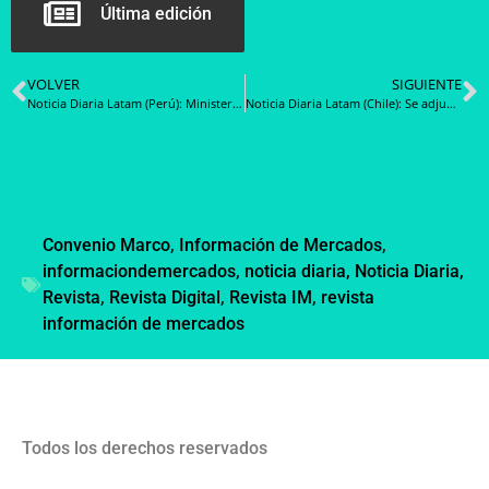
Última edición
VOLVER
SIGUIENTE
Noticia Diaria Latam (Perú): Ministerio de Vivienda, Construcción y Saneamiento homologará el módulo temporal de vivienda con servicio de instalación
Noticia Diaria Latam (Chile): Se adjudica séptima versión de la Compra Coordinada de Arriendo de Computadoras
Convenio Marco
,
Información de Mercados
,
informaciondemercados
,
noticia diaria
,
Noticia Diaria
,
Revista
,
Revista Digital
,
Revista IM
,
revista
información de mercados
Todos los derechos reservados