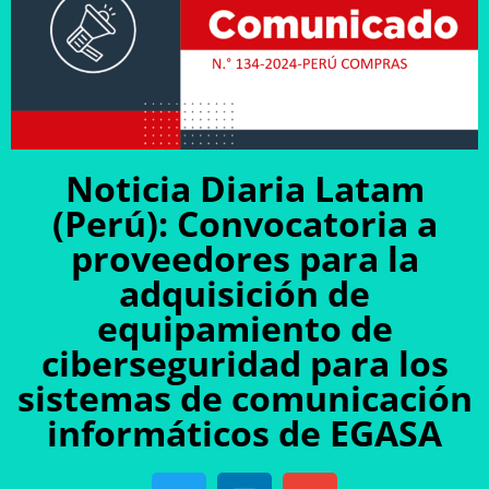
Noticia Diaria Latam
(Perú): Convocatoria a
proveedores para la
adquisición de
equipamiento de
ciberseguridad para los
sistemas de comunicación
informáticos de EGASA