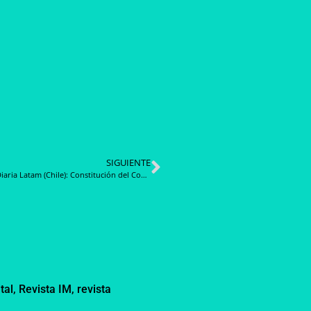
SIGUIENTE
Noticia Diaria Latam (Chile): Constitución del Comité de Compra Pública de Innovación pone en marcha institucionalidad para implementar este mecanismo en junio de 2025
tal
,
Revista IM
,
revista