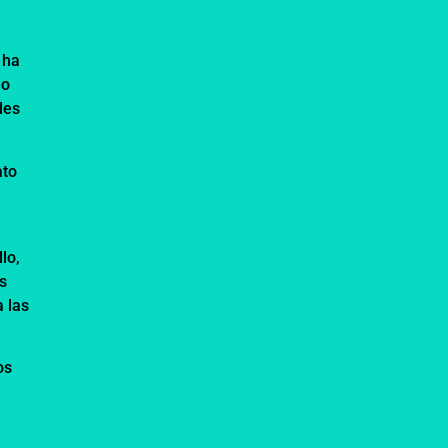
 ha
lo
des
ato
lo,
as
a las
os