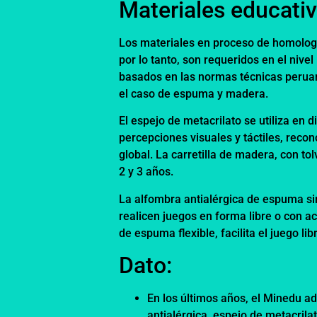
Materiales educati
Los materiales en proceso de homologac
por lo tanto, son requeridos en el nivel
basados en las normas técnicas peruana
el caso de espuma y madera.
El espejo de metacrilato se utiliza en 
percepciones visuales y táctiles, reco
global. La carretilla de madera, con to
2 y 3 años.
La alfombra antialérgica de espuma sir
realicen juegos en forma libre o con 
de espuma flexible, facilita el juego li
Dato:
En los últimos años, el Minedu ad
antialérgica, espejo de metacril