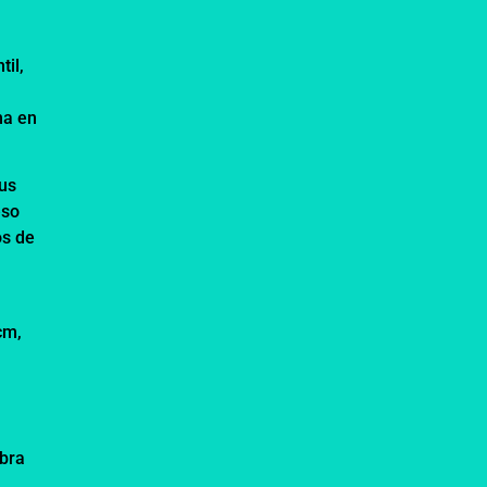
til,
ma en
sus
eso
os de
y
cm,
mbra