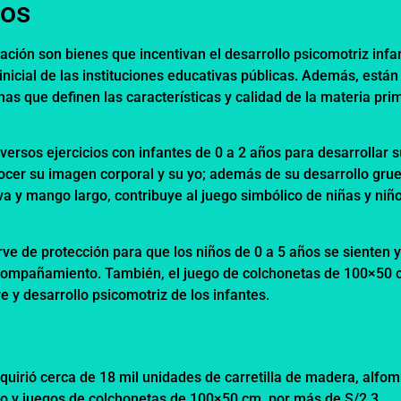
vos
ión son bienes que incentivan el desarrollo psicomotriz infan
 inicial de las instituciones educativas públicas. Además, están
s que definen las características y calidad de la materia pri
diversos ejercicios con infantes de 0 a 2 años para desarrollar 
nocer su imagen corporal y su yo; además de su desarrollo gru
lva y mango largo, contribuye al juego simbólico de niñas y niñ
ve de protección para que los niños de 0 a 5 años se sienten 
acompañamiento. También, el juego de colchonetas de 100×50 
bre y desarrollo psicomotriz de los infantes.
quirió cerca de 18 mil unidades de carretilla de madera, alfo
ato y juegos de colchonetas de 100×50 cm, por más de S/2.3