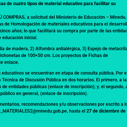
as de cuatro tipos de material educativo para facilitar su
 COMPRAS, a solicitud del Ministerio de Educación – Minedu,
as de Homologación de materiales educativos para el desarrol
cinco años; lo que facilitará su compra por parte de las entida
 educación inicial.
lla de madera, 2) Alfombra antialérgica, 3) Espejo de metacril
lchonetas de 100×50 cm. Los proyectos de Fichas de
te enlace
.
s educativos se encuentran en etapa de consulta pública. Por el
 Técnica de Discusión Pública en dos horarios. El primero, a l
es de entidades públicas (
enlace de inscripción
); y, el segundo, 
 público en general, (
enlace de inscripción
).
mentarios, recomendaciones y/u observaciones por escrito a l
EI_MATERIALES2@minedu.gob.pe, hasta el
27 de diciembre de