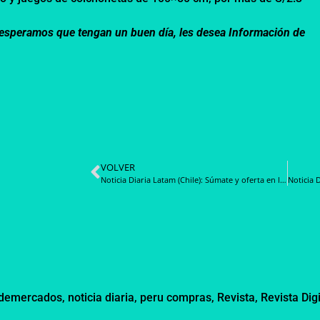
m, esperamos que tengan un buen día, les desea Información de
VOLVER
Noticia Diaria Latam (Chile): Súmate y oferta en la nueva licitación para el Convenio Marco de Escritorio y Papelería
ndemercados
,
noticia diaria
,
peru compras
,
Revista
,
Revista Digi