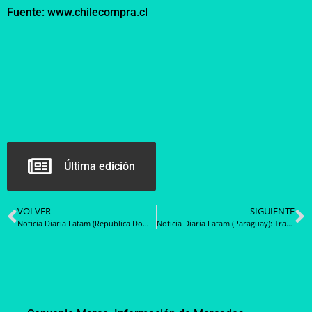
Fuente: www.chilecompra.cl
Última edición
VOLVER
SIGUIENTE
Noticia Diaria Latam (Republica Dominicana): DGCP concluye primera fase de actualización del Sistema Electrónico de Contrataciones
Noticia Diaria Latam (Paraguay): Transparencia y participación ciudadana: Presentan informe final de rendición de cuentas al ciudadano DNCP 2024