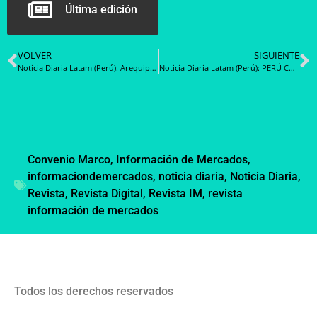
Última edición
VOLVER
SIGUIENTE
Noticia Diaria Latam (Perú): Arequipa: PERÚ COMPRAS convoca a proveedores de servicios de ciberseguridad para EGASA
Noticia Diaria Latam (Perú): PERÚ COMPRAS convoca a proveedores del servicio de vigilancia para entidades ubicadas en 12 regiones
Convenio Marco
,
Información de Mercados
,
informaciondemercados
,
noticia diaria
,
Noticia Diaria
,
Revista
,
Revista Digital
,
Revista IM
,
revista
información de mercados
Todos los derechos reservados