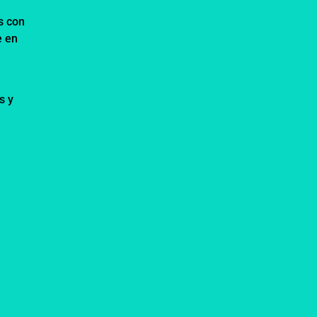
s con
e en
s y