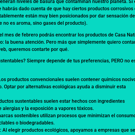
eneran niveles de basura que contaminan nuestro planeta. Si 
e habrás dado cuenta de que hay ciertos productos corrosivos
tablemente están muy bien posicionados por dar sensación d
ue no es aroma, sino gases del producto).
l mes de febrero podrás encontrar los productos de Casa Nat
ello: la buena atención. Pero más que simplemente quiero conta
 web, queremos contarte por qué.
sustentables? Siempre depende de tus preferencias, PERO no e
 Los productos convencionales suelen contener químicos nociv
. Optar por alternativas ecológicas ayuda a disminuir esta
oductos sustentables suelen estar hechos con ingredientes
e alergias y la exposición a vapores tóxicos.
marcas sostenibles utilizan procesos que minimizan el consum
clables o biodegradables.
s
: Al elegir productos ecológicos, apoyamos a empresas que s