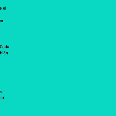
e el
on
 Cada
mbién
ue
o o
.