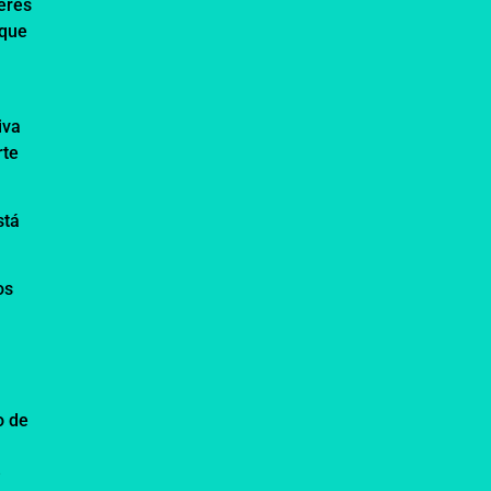
eres
 que
e
iva
rte
stá
os
o de
e