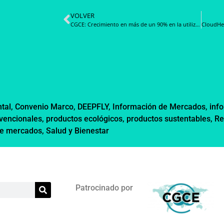
VOLVER
CGCE: Crecimiento en más de un 90% en la utilización de la Compra Ágil comparando enero 2024 y enero 2025
tal
,
Convenio Marco
,
DEEPFLY
,
Información de Mercados
,
inf
vencionales
,
productos ecológicos
,
productos sustentables
,
Re
de mercados
,
Salud y Bienestar
Patrocinado por