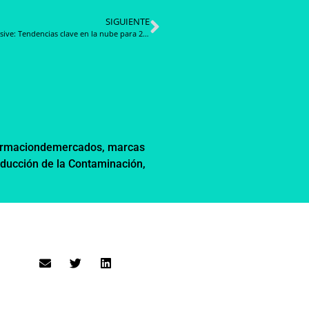
SIGUIENTE
CloudHesive: Tendencias clave en la nube para 2025, preparando a las empresas para el futuro
ormaciondemercados
,
marcas
ducción de la Contaminación
,