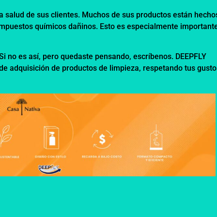
a salud de sus clientes. Muchos de sus productos están hecho
ompuestos químicos dañinos. Esto es especialmente important
Si no es así, pero quedaste pensando, escríbenos. DEEPFLY
e adquisición de productos de limpieza, respetando tus gusto