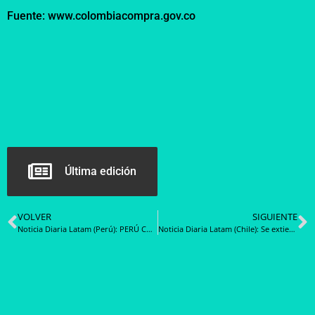
Fuente: www.colombiacompra.gov.co
Última edición
VOLVER
SIGUIENTE
Noticia Diaria Latam (Perú): PERÚ COMPRAS realizará ocho contrataciones del servicio de seguridad y vigilancia para el Ministerio Público
Noticia Diaria Latam (Chile): Se extiende plazo para participar en Consultas Ciudadanas de Bases Tipo de Licitación en cuatro rubros