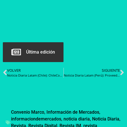
Última edición
VOLVER
SIGUIENTE
Noticia Diaria Latam (Chile): ChileCompra presenta avances en innovación en compras públicas en encuentro internacional de Brasilia
Noticia Diaria Latam (Perú): Proveedores pueden renovar en el catálogo electrónico de servicio de emisión de boletos aéreos nacionales
Convenio Marco
,
Información de Mercados
,
informaciondemercados
,
noticia diaria
,
Noticia Diaria
,
Revista
,
Revista Digital
,
Revista IM
,
revista