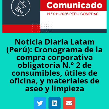
Noticia Diaria Latam
(Perú): Cronograma de la
compra corporativa
obligatoria N.° 2 de
consumibles, útiles de
oficina, y materiales de
aseo y limpieza