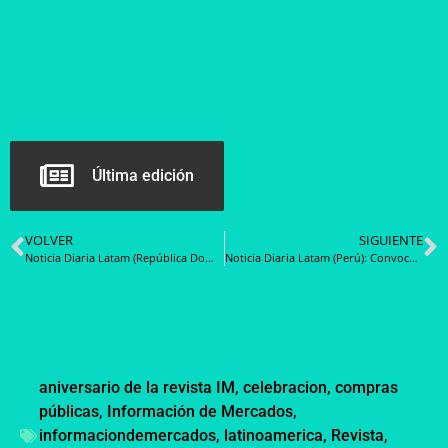
Última edición
VOLVER
SIGUIENTE
Noticia Diaria Latam (República Dominicana): Superintendencia de Seguros y Contrataciones Públicas acuerdan fortalecer fiscalización en la contratación de seguros y fianzas
Noticia Diaria Latam (Perú): Convocatoria para proveedores: adquisición de solución hiper convergente para procesamiento y almacenamiento de datos
aniversario de la revista IM
,
celebracion
,
compras
públicas
,
Información de Mercados
,
informaciondemercados
,
latinoamerica
,
Revista
,