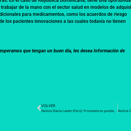
ras. En el caso de República Dominicana, tiene una oportunid
 trabajar de la mano con el sector salud en modelos de adquis
adicionales para medicamentos, como los acuerdos de riesgo
e los pacientes innovaciones a las cuales todavía no tienen
m, esperamos que tengan un buen día, les desea Información de
VOLVER
Noticia Diaria Latam (Perú): Proveedores pueden renovar en los Catálogos Electrónicos