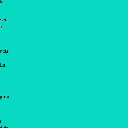
la
e en
e
encia
 La
jorar
r