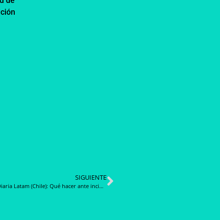
ad de
ición
SIGUIENTE
Noticia Diaria Latam (Chile): Qué hacer ante incidencia en módulo de solicitudes de audiencia de la plataforma de lobby