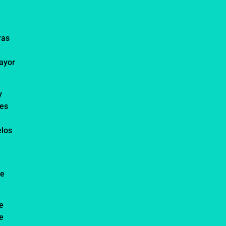
n
ras
ayor
y
nes
elos
de
e
e