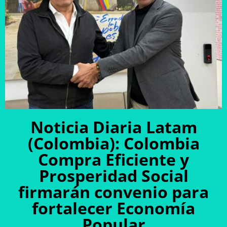
Noticia Diaria Latam
(Colombia): Colombia
Compra Eficiente y
Prosperidad Social
firmarán convenio para
fortalecer Economía
Popular