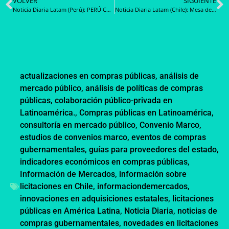
VOLVER
SIGUIENTE
Noticia Diaria Latam (Perú): PERÚ COMPRAS: nuevas modalidades de compra y mayor participación de proveedores en los Catálogos Electrónicos
Noticia Diaria Latam (Chile): Mesa de Datos inicia sesiones 2025 con nuevos desarrollos tecnológicos y llamado a la co-creación junto con la sociedad civil
actualizaciones en compras públicas
,
análisis de
mercado público
,
análisis de políticas de compras
públicas
,
colaboración público-privada en
Latinoamérica.
,
Compras públicas en Latinoamérica
,
consultoría en mercado público
,
Convenio Marco
,
estudios de convenios marco
,
eventos de compras
gubernamentales
,
guías para proveedores del estado
,
indicadores económicos en compras públicas
,
Información de Mercados
,
información sobre
licitaciones en Chile
,
informaciondemercados
,
innovaciones en adquisiciones estatales
,
licitaciones
públicas en América Latina
,
Noticia Diaria
,
noticias de
compras gubernamentales
,
novedades en licitaciones