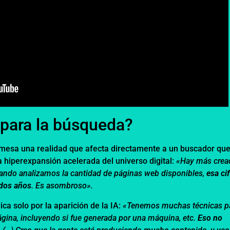
 para la búsqueda?
a mesa una realidad que afecta directamente a un buscador qu
 hiperexpansión acelerada del universo digital:
«Hay más crea
uando analizamos la cantidad de páginas web disponibles,
esa ci
 dos años
. Es asombroso».
a solo por la aparición de la IA:
«Tenemos muchas técnicas p
ágina, incluyendo si fue generada por una máquina, etc.
Eso no