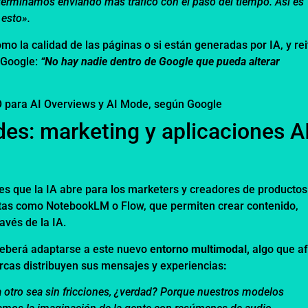
terminamos enviando más tráfico con el paso del tiempo. Así es
 esto».
o la calidad de las páginas o si están generadas por IA, y rei
a Google:
“No hay nadie dentro de Google que pueda alterar
 para AI Overviews y AI Mode, según Google
es: marketing y aplicaciones A
es que la IA abre para los marketers y creadores de productos
ntas como NotebookLM o Flow, que permiten crear contenido,
ravés de la IA.
 deberá adaptarse a este nuevo
entorno multimodal,
algo que a
rcas distribuyen sus mensajes y experiencias
:
a otro sea sin fricciones, ¿verdad? Porque nuestros modelos