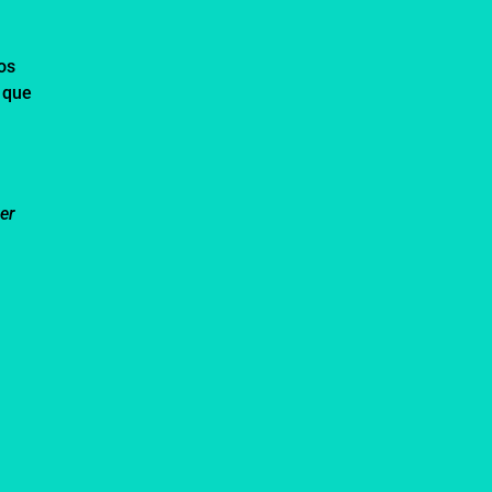
os
s que
er