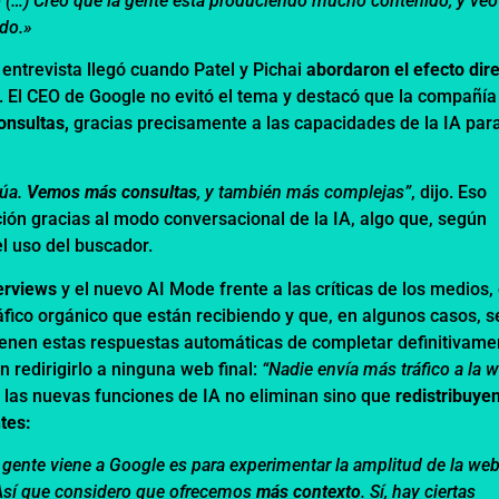
o
(…) Creo que la gente está produciendo mucho contenido, y veo
do.»
entrevista llegó cuando Patel y Pichai
abordaron el efecto dir
. El CEO de Google no evitó el tema y destacó que la compañía
onsultas,
gracias precisamente a las capacidades de la IA par
núa.
Vemos más consultas
, y también más complejas”
, dijo. Eso
ión gracias al modo conversacional de la IA, algo que, según
el uso del buscador.
erviews
y el nuevo AI Mode frente a las críticas de los medios,
fico orgánico que están recibiendo y que, en algunos casos, s
ienen estas respuestas automáticas de completar definitivame
n redirigirlo a ninguna web final:
“Nadie envía más tráfico a la 
 las nuevas funciones de IA no eliminan sino que
redistribuyen
tes:
a gente viene a Google es para experimentar la amplitud de la web
 Así que considero que ofrecemos
más contexto
. Sí, hay ciertas