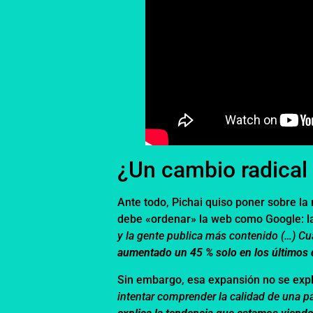
¿Un cambio radical
Ante todo, Pichai quiso poner sobre l
debe «ordenar» la web como Google: la
y la gente publica más contenido (…) C
aumentado un 45 % solo en los últimos
Sin embargo, esa expansión no se explic
intentar comprender la calidad de una p