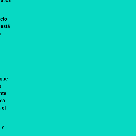
 a los
ecto
 está
a
 que
e
nte
web
 el
 y