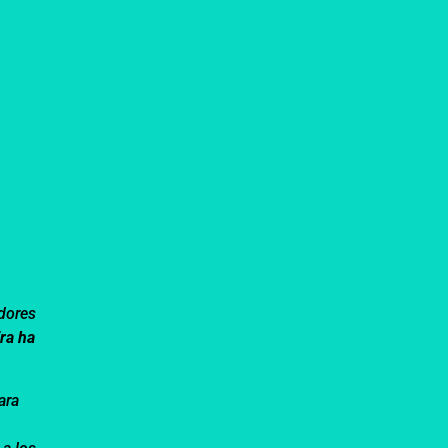
e
dores
fra ha
ara