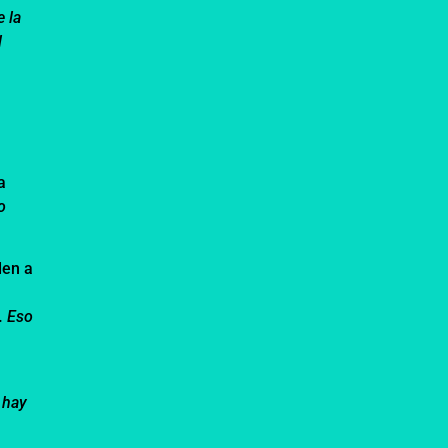
 la
l
a
o
den a
. Eso
 hay