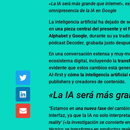
«La IA será más grande que internet», ex
omnipresencia de la IA en Google
La inteligencia artificial ha dejado de 
en
una pieza central del presente y el
Alphabet y Google
, durante su ya tradi
pódcast Decoder, grabada justo despué
En una conversación extensa y muy-muy 
ecosistema digital, incluyendo la
trans
evidente que estos cambios está gener
AI-first y
cómo la inteligencia artificial
publishers y creadores de contenido.
«La IA será más gra
“Estamos en
una nueva fase
del cambio
interfaz, ya que la IA no solo interpret
reality’ («la investigación se conviert
técnico se transforma en productos reale