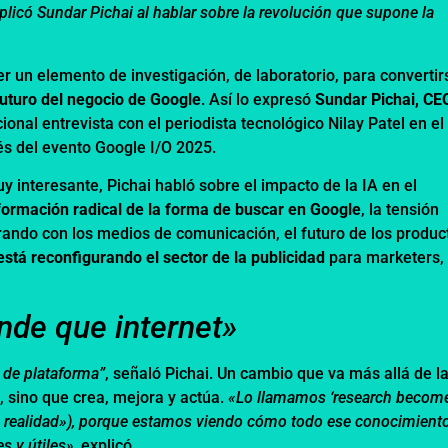
plicó Sundar Pichai al hablar sobre la revolución que supone la
ser un elemento de investigación, de laboratorio, para convertir
 futuro del negocio de Google
. Así lo expresó
Sundar Pichai, CE
cional entrevista con el periodista tecnológico Nilay Patel en el
s del evento Google I/O 2025.
interesante, Pichai habló sobre el impacto de la IA en el
formación radical de la forma de buscar en Google
,
la tensión
ando con los medios de comunicación, el futuro de los produc
 está reconfigurando el sector de la publicidad
para marketers,
nde que internet»
 de plataforma”
, señaló Pichai. Un cambio que va más allá de l
a, sino que crea, mejora y actúa.
«Lo llamamos ‘research becom
e en realidad»), porque estamos viendo cómo todo ese conocimient
s y útiles»,
explicó.