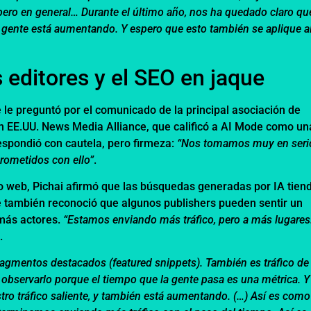
pero en general… Durante el último año, nos ha quedado claro que
a gente está aumentando. Y espero que esto también se aplique a
 editores y el SEO en jaque
 le preguntó por el comunicado de la principal asociación de
n EE.UU. News Media Alliance, que calificó a AI Mode como un
respondió con cautela, pero firmeza:
“Nos tomamos muy en seri
rometidos con ello”
.
co web, Pichai afirmó que las búsquedas generadas por IA tien
ue también reconoció que algunos publishers pueden sentir un
 más actores.
“Estamos enviando más tráfico, pero a más lugares
.
gmentos destacados (featured snippets). También es tráfico de
observarlo porque el tiempo que la gente pasa es una métrica. Y
tro tráfico saliente, y también está aumentando. (…) Así es como