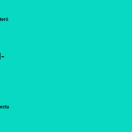
teró
I-
fecta