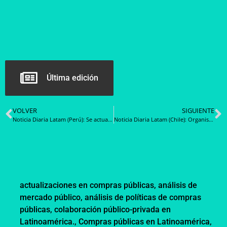
Última edición
VOLVER
SIGUIENTE
Noticia Diaria Latam (Perú): Se actualizan lineamientos para el cumplimiento del D.S. N° 001-2025-EF sobre compras corporativas obligatorias
Noticia Diaria Latam (Chile): Organismos públicos se reúnen en focus group para generar insumos de cara a las nuevas Bases Tipo de Data Center
actualizaciones en compras públicas
,
análisis de
mercado público
,
análisis de políticas de compras
públicas
,
colaboración público-privada en
Latinoamérica.
,
Compras públicas en Latinoamérica
,