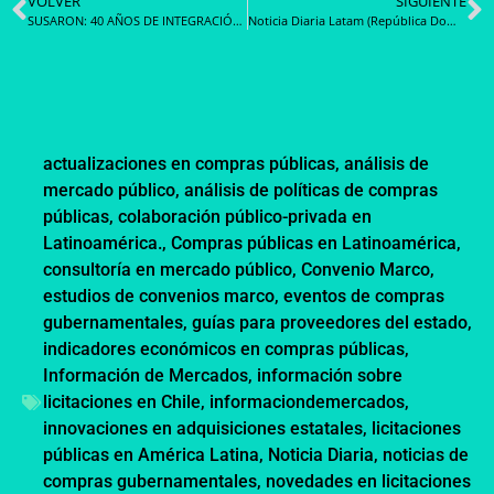
VOLVER
SIGUIENTE
SUSARON: 40 AÑOS DE INTEGRACIÓN LOGÍSTICA Y CONTROL DE CALIDAD EN LA INDUSTRIA CÁRNICA
Noticia Diaria Latam (República Dominicana): DGCP destaca integración de órganos constitucionales y autónomos al Sistema Electrónico de Contrataciones
actualizaciones en compras públicas
,
análisis de
mercado público
,
análisis de políticas de compras
públicas
,
colaboración público-privada en
Latinoamérica.
,
Compras públicas en Latinoamérica
,
consultoría en mercado público
,
Convenio Marco
,
estudios de convenios marco
,
eventos de compras
gubernamentales
,
guías para proveedores del estado
,
indicadores económicos en compras públicas
,
Información de Mercados
,
información sobre
licitaciones en Chile
,
informaciondemercados
,
innovaciones en adquisiciones estatales
,
licitaciones
públicas en América Latina
,
Noticia Diaria
,
noticias de
compras gubernamentales
,
novedades en licitaciones