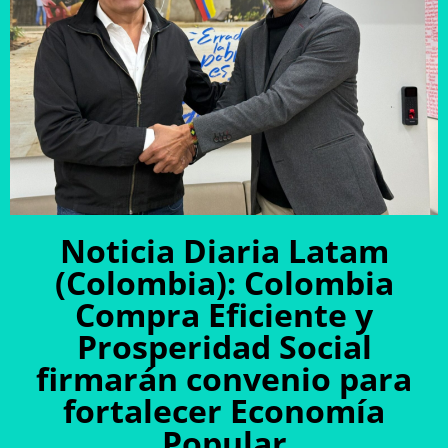
Noticia Diaria Latam
(Colombia): Colombia
Compra Eficiente y
Prosperidad Social
firmarán convenio para
fortalecer Economía
Popular