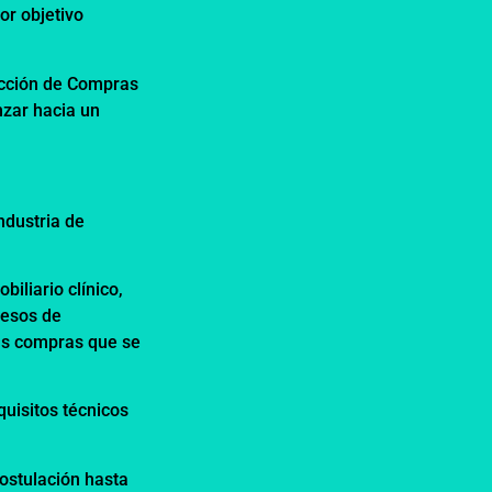
or objetivo
rección de Compras
nzar hacia un
ndustria de
iliario clínico,
cesos de
Las compras que se
uisitos técnicos
postulación hasta