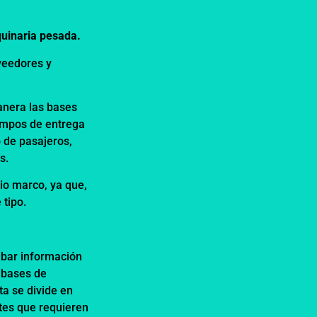
quinaria pesada.
oveedores y
anera las bases
iempos de entrega
o de pasajeros,
es.
nio marco, ya que,
 tipo.
abar información
 bases de
ta se divide en
tes que requieren