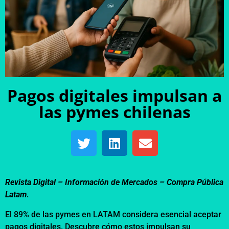
Pagos digitales impulsan a
las pymes chilenas
Revista Digital – Información de Mercados –
Compra Pública
Latam
.
El 89% de las pymes en LATAM considera esencial aceptar
pagos digitales. Descubre cómo estos impulsan su