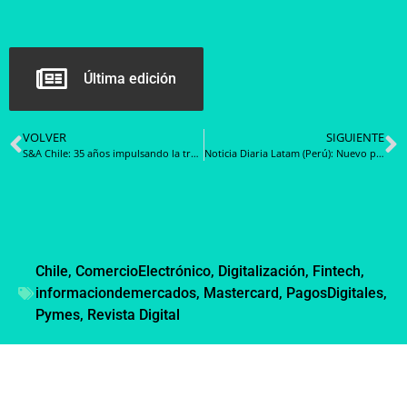
Última edición
VOLVER
SIGUIENTE
S&A Chile: 35 años impulsando la transformación digital en Chile
Noticia Diaria Latam (Perú): Nuevo plazo para la formalización contractual y entrega N.° 1 de la compra corporativa obligatoria
Chile
,
ComercioElectrónico
,
Digitalización
,
Fintech
,
informaciondemercados
,
Mastercard
,
PagosDigitales
,
Pymes
,
Revista Digital