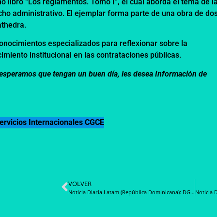
mo libro “Los reglamentos. Tomo I”, el cual aborda el tema de l
cho administrativo. El ejemplar forma parte de una obra de do
athedra.
 conocimientos especializados para reflexionar sobre la
ecimiento institucional en las contrataciones públicas.
m, esperamos que tengan un buen día, les desea Información de
ervicios Internacionales CGCE
VOLVER
Noticia Diaria Latam (República Dominicana): DGCP y Unidad Antifraude detectan violaciones en licitaciones del INABIE; remiten hallazgos a la Procuraduría General de la República