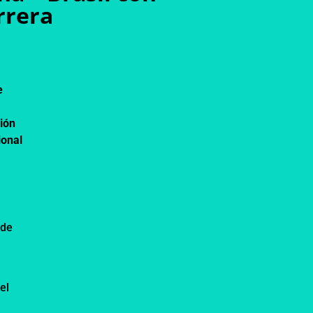
rrera
e
ción
ional
 de
el