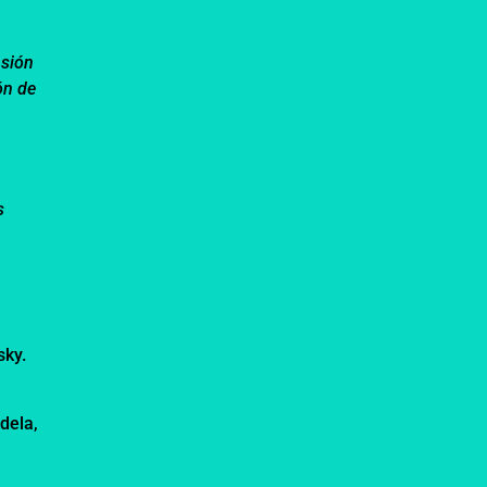
nsión
ión de
s
sky.
dela,