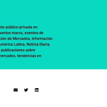
ión público-privada en
nvenios marco
,
eventos de
ción de Mercados
,
información
 América Latina
,
Noticia Diaria
,
,
publicaciones sobre
 mercados
,
tendencias en