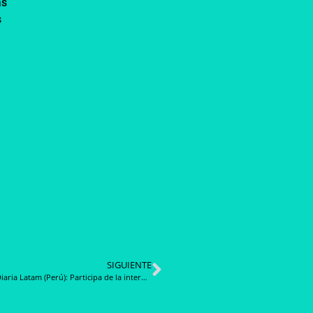
as
s
SIGUIENTE
Noticia Diaria Latam (Perú): Participa de la interacción con el mercado a través de la herramienta de solicitud de información: contratación del servicio de limpieza