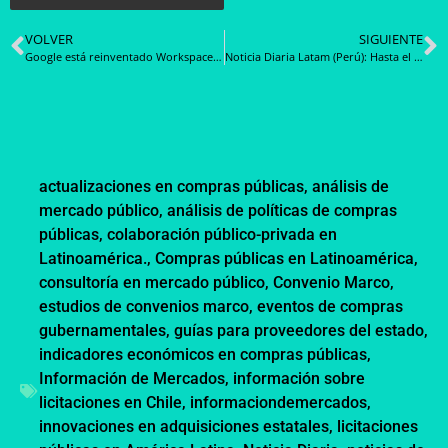
VOLVER
SIGUIENTE
Google está reinventado Workspace con Gemini: lee en alto tus documentos, genera imágenes, da respuestas detalladas, etc.
Noticia Diaria Latam (Perú): Hasta el 10 de septiembre se reciben aportes para los proyectos de Fichas de Homologación de prendas de franela para niños y adultos mayores
actualizaciones en compras públicas
,
análisis de
mercado público
,
análisis de políticas de compras
públicas
,
colaboración público-privada en
Latinoamérica.
,
Compras públicas en Latinoamérica
,
consultoría en mercado público
,
Convenio Marco
,
estudios de convenios marco
,
eventos de compras
gubernamentales
,
guías para proveedores del estado
,
indicadores económicos en compras públicas
,
Información de Mercados
,
información sobre
licitaciones en Chile
,
informaciondemercados
,
innovaciones en adquisiciones estatales
,
licitaciones