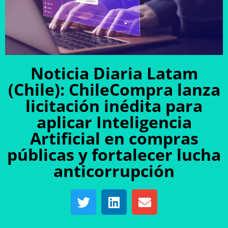
Noticia Diaria Latam
(Chile): ChileCompra lanza
licitación inédita para
aplicar Inteligencia
Artificial en compras
públicas y fortalecer lucha
anticorrupción