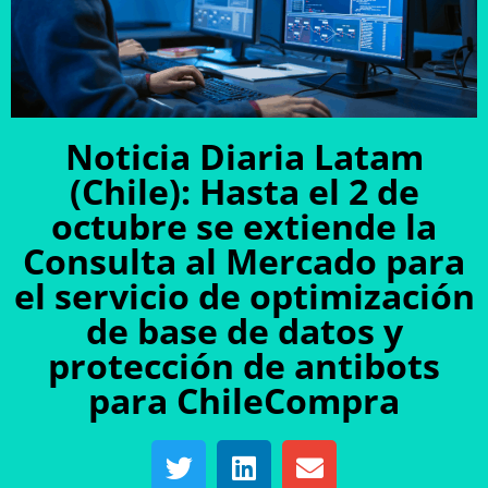
Noticia Diaria Latam
(Chile): Hasta el 2 de
octubre se extiende la
Consulta al Mercado para
el servicio de optimización
de base de datos y
protección de antibots
para ChileCompra