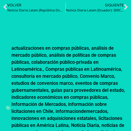
VOLVER
SIGUIENTE
Noticia Diaria Latam (República Dominicana): DGCP cancela y suspende 47 registros de proveedores condenados y procesados por corrupción
Noticia Diaria Latam (Ecuador): SERCOP verifica en territorio la producción nacional de proveedores
actualizaciones en compras públicas
,
análisis de
mercado público
,
análisis de políticas de compras
públicas
,
colaboración público-privada en
Latinoamérica.
,
Compras públicas en Latinoamérica
,
consultoría en mercado público
,
Convenio Marco
,
estudios de convenios marco
,
eventos de compras
gubernamentales
,
guías para proveedores del estado
,
indicadores económicos en compras públicas
,
Información de Mercados
,
información sobre
licitaciones en Chile
,
informaciondemercados
,
innovaciones en adquisiciones estatales
,
licitaciones
públicas en América Latina
,
Noticia Diaria
,
noticias de